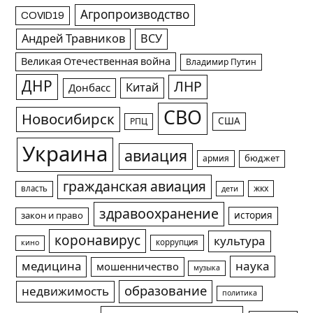
Агропроизводство
COVID19
Андрей Травников
ВСУ
Великая Отечественная война
Владимир Путин
ДНР
ЛНР
Китай
Донбасс
СВО
Новосибирск
США
РПЦ
Украина
авиация
армия
бюджет
гражданская авиация
жкх
власть
дети
здравоохранение
история
закон и право
коронавирус
культура
коррупция
кино
медицина
наука
мошенничество
музыка
образование
недвижимость
политика