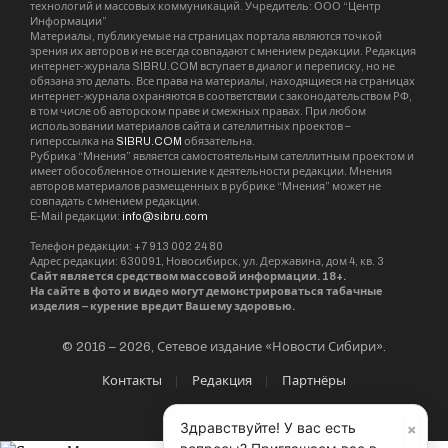
технологий и массовых коммуникаций. Учредитель: ООО “Центр
Информации”
Материалы, публикуемые на страницах портала являются точкой
зрения их авторов и не всегда совпадают с мнением редакции. Редакция
интернет-журнала SIBRU.COM вступает в диалог и переписку, но не
обязана это делать. Все права на материалы, находящиеся на страницах
интернет-журнала охраняются в соответствии с законодательством РФ,
в том числе об авторском праве и смежных правах. При любом
использовании материалов сайта и сателлитных проектов –
гиперссылка на
SIBRU.COM
обязательна.
Рубрика “Мнения” является самостоятельным сателлитным проектом и
имеет обособленное отношение к деятельности редакции. Мнения
авторов материалов размещенных в рубрике “Мнения” может не
совпадать с мнением редакции.
E-Mail редакции:
info@sibru.com
Телефон редакции: +7 913 002 24 80
Адрес редакции: 630091, Новосибирск, ул. Державина, дом 4, кв. 3
Сайт является средством массовой информации. 18+.
На сайте в фото и видео могут демонстрироваться табачные
изделия – курение вредит Вашему здоровью.
© 2016 – 2026, Сетевое издание «Новости Сибири».
Контакты
Редакция
Партнёры
×
Здравствуйте! У вас есть