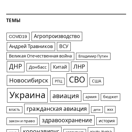
ТЕМЫ
Агропроизводство
COVID19
Андрей Травников
ВСУ
Великая Отечественная война
Владимир Путин
ДНР
ЛНР
Китай
Донбасс
СВО
Новосибирск
США
РПЦ
Украина
авиация
армия
бюджет
гражданская авиация
жкх
власть
дети
здравоохранение
история
закон и право
коронавирус
культура