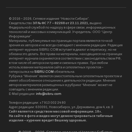
© 2016 – 2026, Сетевое издание “Новости Сибири”.
Свидетельство
ЭЛ № ФС 77 – 82268 от 23.11.2021,
выдано
Федеральной службой по надзору в сфере связи, информационных
технологий и массовых коммуникаций. Учредитель: ООО “Центр
Информации”
Материалы, публикуемые на страницах портала являются точкой
зрения их авторов и не всегда совпадают с мнением редакции. Редакция
интернет-журнала SIBRU.COM вступает в диалог и переписку, но не
обязана это делать. Все права на материалы, находящиеся на страницах
интернет-журнала охраняются в соответствии с законодательством РФ,
в том числе об авторском праве и смежных правах. При любом
использовании материалов сайта и сателлитных проектов –
гиперссылка на
SIBRU.COM
обязательна.
Рубрика “Мнения” является самостоятельным сателлитным проектом и
имеет обособленное отношение к деятельности редакции. Мнения
авторов материалов размещенных в рубрике “Мнения” может не
совпадать с мнением редакции.
E-Mail редакции:
info@sibru.com
Телефон редакции: +7 913 002 24 80
Адрес редакции: 630091, Новосибирск, ул. Державина, дом 4, кв. 3
Сайт является средством массовой информации. 18+.
На сайте в фото и видео могут демонстрироваться табачные
изделия – курение вредит Вашему здоровью.