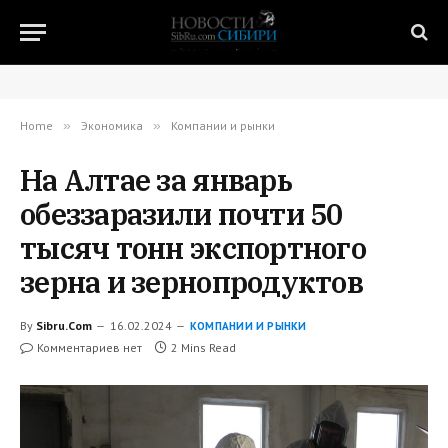
Home
»
Экономика
»
Компании и рынки
На Алтае за январь
обеззаразили почти 50
тысяч тонн экспортного
зерна и зернопродуктов
By
Sibru.Com
16.02.2024
КОМПАНИИ И РЫНКИ
Комментариев нет
2 Mins Read