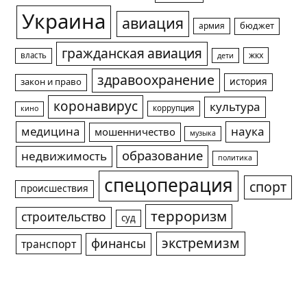
Украина
авиация
армия
бюджет
гражданская авиация
жкх
власть
дети
здравоохранение
история
закон и право
коронавирус
культура
коррупция
кино
медицина
наука
мошенничество
музыка
образование
недвижимость
политика
спецоперация
спорт
происшествия
терроризм
строительство
суд
экстремизм
финансы
транспорт