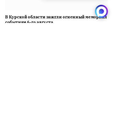
В Курской области зажгли огненный мемориал
событиям 6-го августа
Читать далее
В Омской области призывают резервистов
Читать далее
Лариса Долина получает спецпенсию от
правительства Москвы “уже 5 лет”
Читать далее
Дефицит бюджета Новосибирска достиг
почти 400 млн рублей