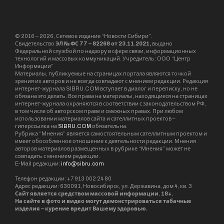
© 2016 – 2026, Сетевое издание “Новости Сибири”.
Свидетельство
ЭЛ № ФС 77 – 82268 от 23.11.2021,
выдано
Федеральной службой по надзору в сфере связи, информационных
технологий и массовых коммуникаций. Учредитель: ООО “Центр
Информации”
Материалы, публикуемые на страницах портала являются точкой
зрения их авторов и не всегда совпадают с мнением редакции. Редакция
интернет-журнала SIBRU.COM вступает в диалог и переписку, но не
обязана это делать. Все права на материалы, находящиеся на страницах
интернет-журнала охраняются в соответствии с законодательством РФ,
в том числе об авторском праве и смежных правах. При любом
использовании материалов сайта и сателлитных проектов –
гиперссылка на
SIBRU.COM
обязательна.
Рубрика “Мнения” является самостоятельным сателлитным проектом и
имеет обособленное отношение к деятельности редакции. Мнения
авторов материалов размещенных в рубрике “Мнения” может не
совпадать с мнением редакции.
E-Mail редакции:
info@sibru.com
Телефон редакции: +7 913 002 24 80
Адрес редакции: 630091, Новосибирск, ул. Державина, дом 4, кв. 3
Сайт является средством массовой информации. 18+.
На сайте в фото и видео могут демонстрироваться табачные
изделия – курение вредит Вашему здоровью.