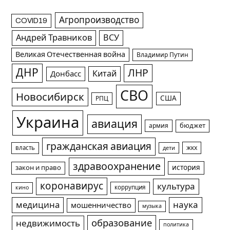
Агропроизводство
COVID19
Андрей Травников
ВСУ
Великая Отечественная война
Владимир Путин
ДНР
ЛНР
Китай
Донбасс
СВО
Новосибирск
США
РПЦ
Украина
авиация
армия
бюджет
гражданская авиация
жкх
власть
дети
здравоохранение
история
закон и право
коронавирус
культура
коррупция
кино
медицина
наука
мошенничество
музыка
образование
недвижимость
политика