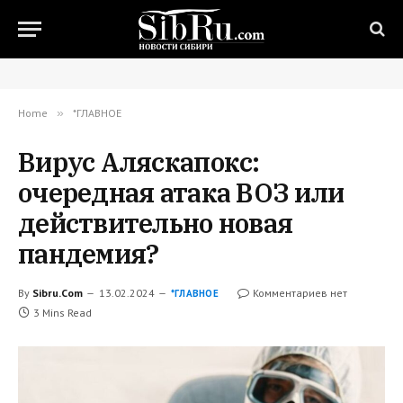
Home
»
*ГЛАВНОЕ
Вирус Аляскапокс:
очередная атака ВОЗ или
действительно новая
пандемия?
By
Sibru.Com
13.02.2024
Комментариев нет
*ГЛАВНОЕ
3 Mins Read