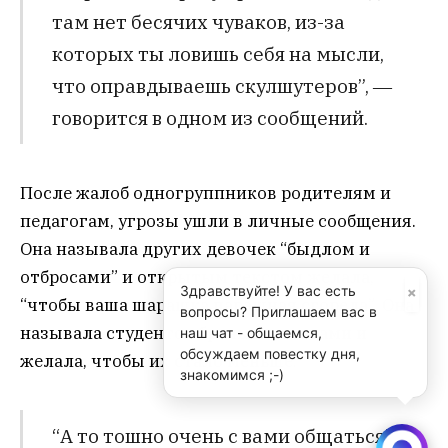
там нет бесячих чуваков, из-за
которых ты ловишь себя на мысли,
что оправдываешь скулшутеров”, ―
говорится в одном из сообщений.
После жалоб одногруппников родителям и
педагогам, угрозы ушли в личные сообщения.
Она называла других девочек “быдлом и
отбросами” и открытым текстом желала,
×
Здравствуйте! У вас есть
“чтобы ваша шарашка парашная сгорела”. Она
вопросы? Приглашаем вас в
называла студентов браными словами и
наш чат - общаемся,
обсуждаем повестку дня,
желала, чтобы их стало меньше.
знакомимся ;-)
“А то тошно очень с вами общаться”,