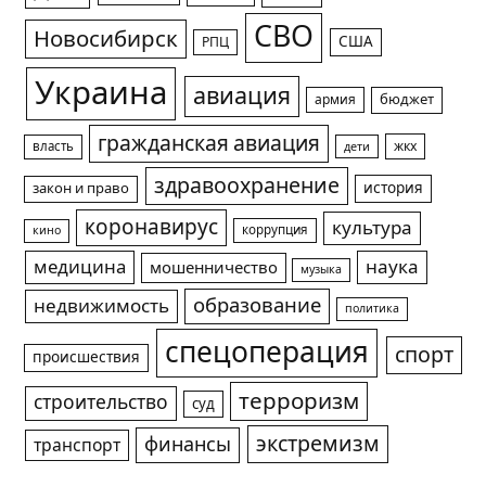
СВО
Новосибирск
США
РПЦ
Украина
авиация
армия
бюджет
гражданская авиация
жкх
власть
дети
здравоохранение
история
закон и право
коронавирус
культура
коррупция
кино
медицина
наука
мошенничество
музыка
образование
недвижимость
политика
спецоперация
спорт
происшествия
терроризм
строительство
суд
экстремизм
финансы
транспорт