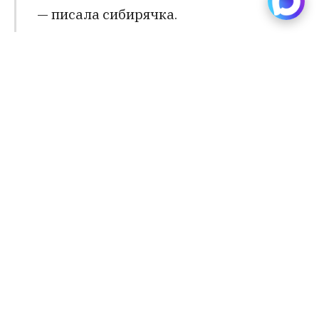
— писала сибирячка.
Родители забили тревогу, опасаясь за
безопасность своих детей. От замкнутой и
необщительной девочки ожидать, по их
мнению, можно было чего угодно.
Трагических примеров предостаточное
количество.
Администрация учебного заведения, конечно,
вмешалась в ситуацию. В декабре девушку,
посылавшую угрозы и проклятия, отчислили и
поставили на профилактический учёт в центре
по борьбе с экстремизмом.