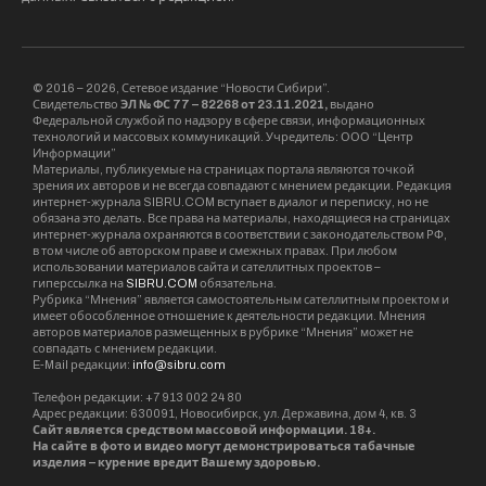
© 2016 – 2026, Сетевое издание “Новости Сибири”.
Свидетельство
ЭЛ № ФС 77 – 82268 от 23.11.2021,
выдано
Федеральной службой по надзору в сфере связи, информационных
технологий и массовых коммуникаций. Учредитель: ООО “Центр
Информации”
Материалы, публикуемые на страницах портала являются точкой
зрения их авторов и не всегда совпадают с мнением редакции. Редакция
интернет-журнала SIBRU.COM вступает в диалог и переписку, но не
обязана это делать. Все права на материалы, находящиеся на страницах
интернет-журнала охраняются в соответствии с законодательством РФ,
в том числе об авторском праве и смежных правах. При любом
использовании материалов сайта и сателлитных проектов –
гиперссылка на
SIBRU.COM
обязательна.
Рубрика “Мнения” является самостоятельным сателлитным проектом и
имеет обособленное отношение к деятельности редакции. Мнения
авторов материалов размещенных в рубрике “Мнения” может не
совпадать с мнением редакции.
E-Mail редакции:
info@sibru.com
Телефон редакции: +7 913 002 24 80
Адрес редакции: 630091, Новосибирск, ул. Державина, дом 4, кв. 3
Сайт является средством массовой информации. 18+.
На сайте в фото и видео могут демонстрироваться табачные
изделия – курение вредит Вашему здоровью.