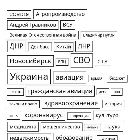
Агропроизводство
COVID19
Андрей Травников
ВСУ
Великая Отечественная война
Владимир Путин
ДНР
ЛНР
Китай
Донбасс
СВО
Новосибирск
США
РПЦ
Украина
авиация
армия
бюджет
гражданская авиация
жкх
власть
дети
здравоохранение
история
закон и право
коронавирус
культура
коррупция
кино
медицина
наука
мошенничество
музыка
образование
недвижимость
политика