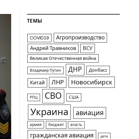
ТЕМЫ
Агропроизводство
COVID19
Андрей Травников
ВСУ
Великая Отечественная война
ДНР
Донбасс
Владимир Путин
Новосибирск
ЛНР
Китай
СВО
США
РПЦ
Украина
авиация
армия
бюджет
власть
гражданская авиация
дети