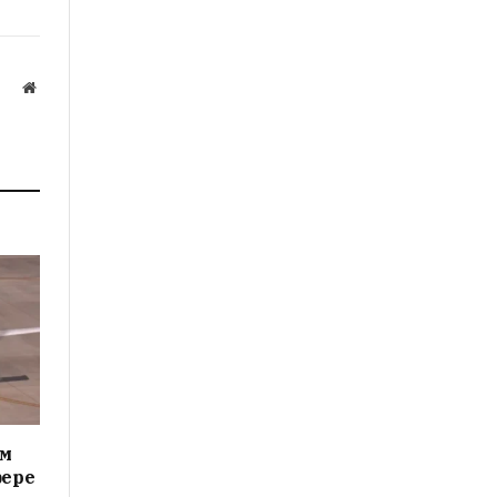
Website
ам
фере