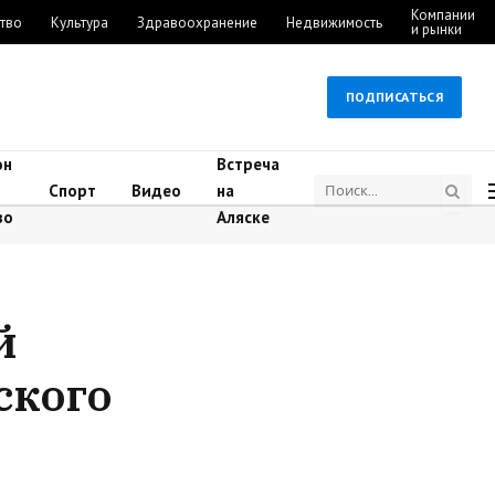
Компании
тво
Культура
Здравоохранение
Недвижимость
и рынки
ПОДПИСАТЬСЯ
он
Встреча
Спорт
Видео
на
во
Аляске
й
ского