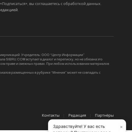
Подписаться», вы соглашаетесь с обработкой данных.
редакцией
.
коммуникаций. Учредитель: ООО “Центр Информации”
ла SIBRU.COM вступает в диалог и переписку, но не обязана это
орском праве и смежных правах. При любом использовании материалов
риалов размещенных в рубрике “Мнения” может не совпадать с
Контакты
Редакция
Партнёры
×
Здравствуйте! У вас есть