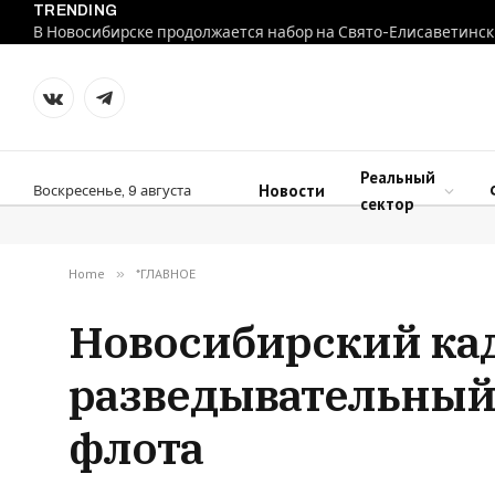
TRENDING
В Новосибирске продолжается набор на Свято-Елисаветинск
VKontakte
Telegram
Реальный
Новости
Воскресенье, 9 августа
сектор
Home
»
*ГЛАВНОЕ
Новосибирский кад
разведывательный
флота