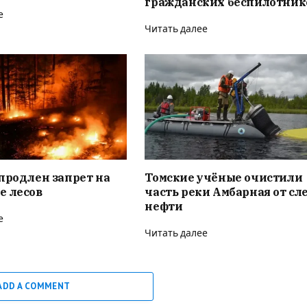
гражданских беспилотник
е
Читать далее
продлен запрет на
Томские учёные очистили
е лесов
часть реки Амбарная от сл
нефти
е
Читать далее
ADD A COMMENT