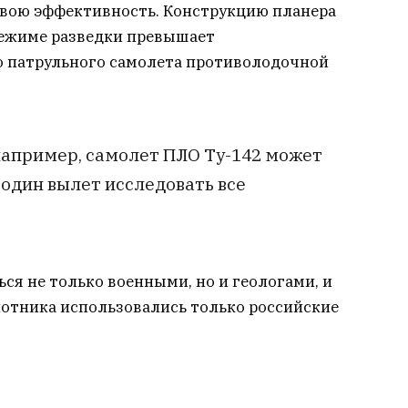
 свою эффективность. Конструкцию планера
 режиме разведки превышает
о патрульного самолета противолодочной
 например, самолет ПЛО Ту-142 может
а один вылет исследовать все
ся не только военными, но и геологами, и
лотника использовались только российские