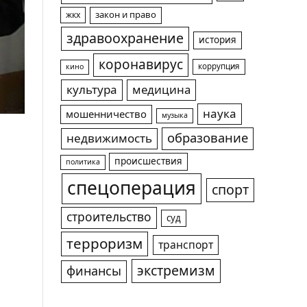
жкх
закон и право
здравоохранение
история
коронавирус
коррупция
кино
культура
медицина
наука
мошенничество
музыка
образование
недвижимость
происшествия
политика
спецоперация
спорт
строительство
суд
терроризм
транспорт
экстремизм
финансы