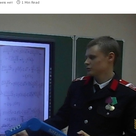
иев нет
1 Min Read