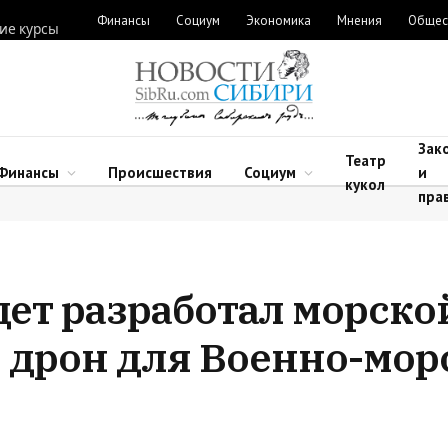
Финансы
Социум
Экономика
Мнения
Общес
ие курсы
Зак
Театр
Финансы
Происшествия
Социум
и
кукол
пра
ет разработал морско
 дрон для Военно-мор