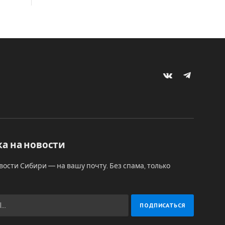
VKontakte
Telegram
а на новости
вости Сибири — на вашу почту. Без спама, только