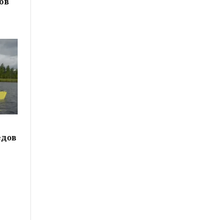
ов
едов