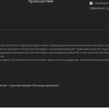
Происшествия
Нажимая «
Связаться с 
й службой по надзору в сфере связи, информационных технологий и массовых 
я их авторов и не всегда совпадают с мнением редакции. Редакция интернет-журна
-журнала охраняются в соответствии с законодательством РФ, в том числе об авт
ьна.
и имеет обособленное отношение к деятельности редакции. Мнения авторов мате
делия – курение вредит Вашему здоровью.