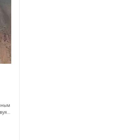
анным
твуя…