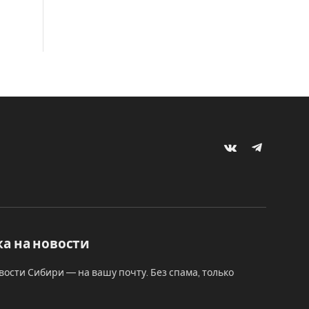
VKontakte
Telegram
а на новости
вости Сибири — на вашу почту. Без спама, только