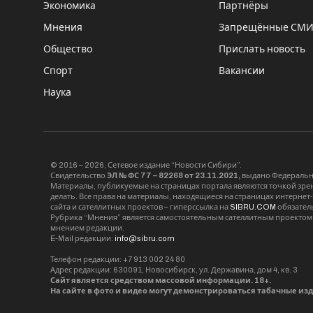
Экономика
Партнёры
Мнения
Запрещённые СМ
Общество
Прислать новость
Спорт
Вакансии
Наука
© 2016 – 2026, Сетевое издание “Новости Сибири”.
Свидетельство
ЭЛ № ФС 77 – 82268 от 23.11.2021,
выдано Федерально
Материалы, публикуемые на страницах портала являются точкой зрени
делать. Все права на материалы, находящиеся на страницах интернет
сайта и сателлитных проектов – гиперссылка на
SIBRU.COM
обязател
Рубрика “Мнения” является самостоятельным сателлитным проектом 
мнением редакции.
E-Mail редакции:
info@sibru.com
Телефон редакции: +7 913 002 24 80
Адрес редакции: 630091, Новосибирск, ул. Державина, дом 4, кв. 3
Сайт является средством массовой информации. 18+.
На сайте в фото и видео могут демонстрироваться табачные из