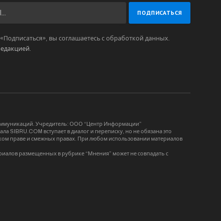
Подписаться», вы соглашаетесь с обработкой данных.
редакцией
.
коммуникаций. Учредитель: ООО “Центр Информации”
ла SIBRU.COM вступает в диалог и переписку, но не обязана это
орском праве и смежных правах. При любом использовании материалов
риалов размещенных в рубрике “Мнения” может не совпадать с