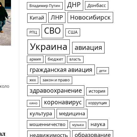
ДНР
Донбасс
Владимир Путин
Новосибирск
ЛНР
Китай
СВО
США
РПЦ
Украина
авиация
армия
бюджет
власть
гражданская авиация
дети
жкх
закон и право
коло
здравоохранение
история
коронавирус
коррупция
кино
культура
медицина
наука
мошенничество
музыка
ал
образование
недвижимость