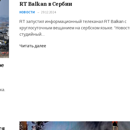
RT Balkan в Сербии
НОВОСТИ
29.12.2024
RT запустил информационный телеканал RT Balkan с
круглосуточным вещанием на сербском языке. “Новос
студийный…
Читать далее
ре
ка.
ся