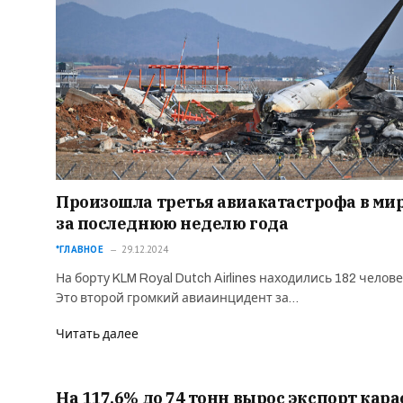
Произошла третья авиакатастрофа в ми
за последнюю неделю года
*ГЛАВНОЕ
29.12.2024
На борту KLM Royal Dutch Airlines находились 182 челове
Это второй громкий авиаинцидент за…
Читать далее
На 117,6% до 74 тонн вырос экспорт кара