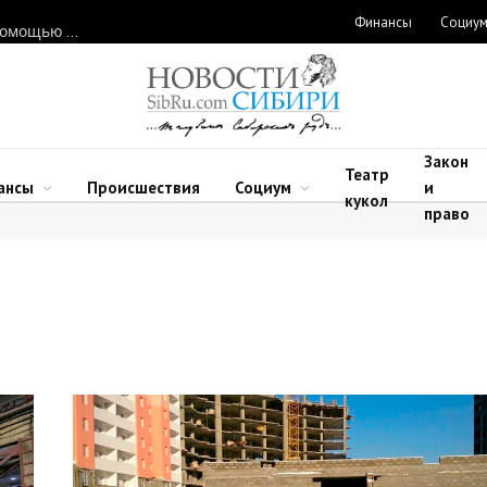
Финансы
Социу
Нарушителей природоохранного законодательства ловят с помощью дронов в Новосибирской области
Закон
Театр
ансы
Происшествия
Социум
и
кукол
право