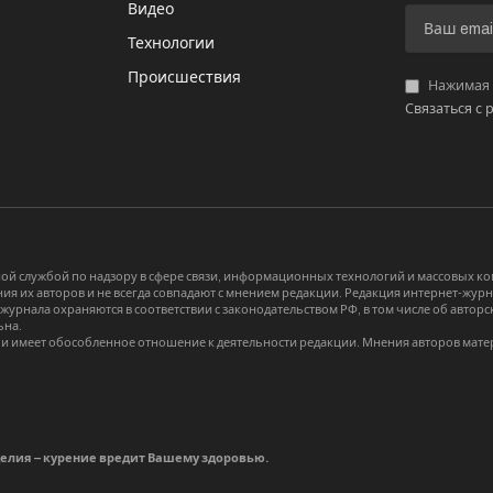
Видео
И
Технологии
Происшествия
Нажимая «
Связаться с 
й службой по надзору в сфере связи, информационных технологий и массовых 
я их авторов и не всегда совпадают с мнением редакции. Редакция интернет-журна
-журнала охраняются в соответствии с законодательством РФ, в том числе об авт
ьна.
и имеет обособленное отношение к деятельности редакции. Мнения авторов мате
делия – курение вредит Вашему здоровью.