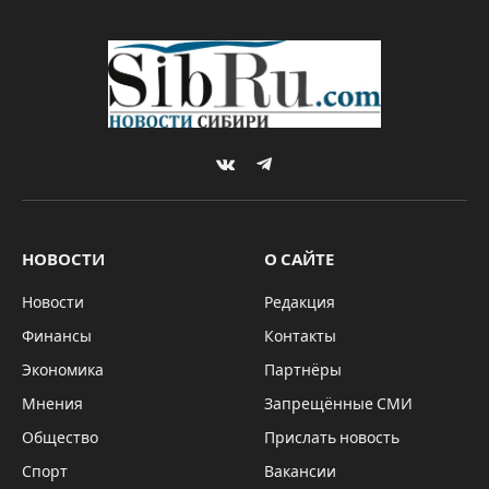
Луганск шесть паллет
гумпомощи
By
Sibru.Com
20.12.2023
Комментариев нет
*ГЛАВНОЕ
2 Mins Read