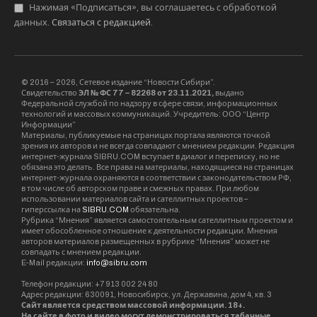
Правду!» в Новосибирской области Сергей
Мажирин рассказали, что на окончательную
доводку машин потребуется ещё около 450 000
рублей. Ожидается, что первые два
автомобиля уйдут в новые регионы РФ ещё до
Нового года.
Чтобы луганские волонтёры из фонда «Добрый
ангел» быстрее получили поддержку,
накопившиеся гуманитарные грузы им
отправили фурой. Сергей Мажирин рассказал,
что весь объём партии помощи еле уместился
на шесть паллет.
В отправку вошли: рыбные и мясные консервы,
макароны, почти 2 000 окопных свечей и более
7 500 сухих душей, коробка нашлемников, 13
коробок книг, в том числе церковной