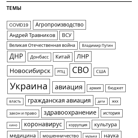
ТЕМЫ
Агропроизводство
COVID19
Андрей Травников
ВСУ
Великая Отечественная война
Владимир Путин
ДНР
ЛНР
Китай
Донбасс
СВО
Новосибирск
США
РПЦ
Украина
авиация
армия
бюджет
гражданская авиация
жкх
власть
дети
здравоохранение
история
закон и право
коронавирус
культура
коррупция
кино
медицина
наука
мошенничество
музыка