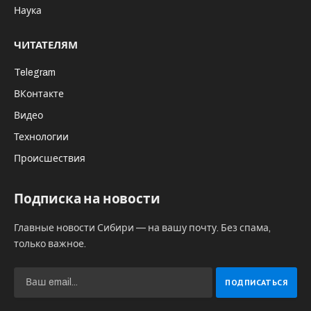
Продовольствие долговременного
хранения, бензиновый электрогенератор и
более 7000 сухих душей – вот неполный
перечень полезных грузов, который в ЛНР
будут распространять волонтёры фонда
“Добрый ангел”.
В рамках проекта «УАЗ на Донбасс» сейчас
модернизируют для фронта три автомобиля.
Это пятидверная «Нива», универсал
(параметры и назначение которого пока
держатся в секрете) и именной УАЗ “Василич”.
Зампред Новосибирского реготделения
Партии “Справедливая Россия – За Правду”
Сергей Шилов и руководитель движения «За