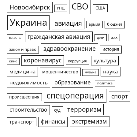
СВО
Новосибирск
США
РПЦ
Украина
авиация
армия
бюджет
гражданская авиация
жкх
власть
дети
здравоохранение
история
закон и право
коронавирус
культура
коррупция
кино
медицина
наука
мошенничество
музыка
образование
недвижимость
политика
спецоперация
спорт
происшествия
терроризм
строительство
суд
экстремизм
финансы
транспорт