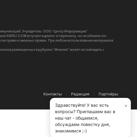
коммуникаций. Учредитель: ООО “Центр Информации”
ла SIBRU.COM вступает в диалог и переписку, но не обязана это
орском праве и смежных правах. При любом использовании материалов
риалов размещенных в рубрике “Мнения” может не совпадать с
Контакты
Редакция
Партнёры
×
Здравствуйте! У вас есть
вопросы? Приглашаем вас в
наш чат - общаемся,
обсуждаем повестку дня,
знакомимся ;-)