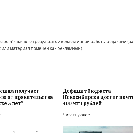
u.com" являются результатом коллективной работы редакции (з
к или материал помечен как рекламный).
олина получает
Дефицит бюджета
ию от правительства
Новосибирска достиг почт
же 5 лет”
400 млн рублей
е
Читать далее