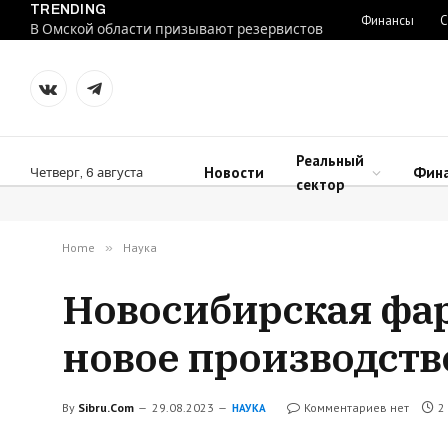
TRENDING
Финансы
С
В Омской области призывают резервистов
VKontakte
Telegram
Реальный
Новости
Фин
Четверг, 6 августа
сектор
Home
»
Наука
Новосибирская фа
новое производств
By
Sibru.Com
29.08.2023
Комментариев нет
2
НАУКА