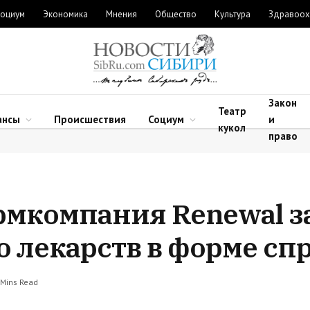
оциум
Экономика
Мнения
Общество
Культура
Здравоох
Закон
Театр
ансы
Происшествия
Социум
и
кукол
право
рмкомпания Renewal з
о лекарств в форме сп
 Mins Read