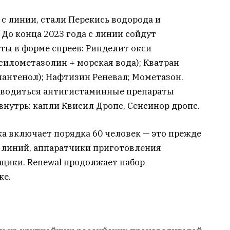
 линии, стали Перекись водорода и
 До конца 2023 года с линии сойдут
ты в форме спреев: Ринделит окси
ксилометазолин + морская вода); Кватран
антенол); Нафтизин Реневал; Мометазон.
оизводиться антигистаминные препараты
нутрь: капли Квисил Дропс, Сенсинор дропс.
а включает порядка 60 человек — это прежде
 линий, аппаратчики приготовления
щики. Renewal продолжает набор
ке.