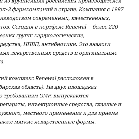
ин из крупнейших российских производителей
топ-3 фармкомпаний в стране. Компания с 1997
оизводством современных, качественных,
ов. Сегодня в портфеле Renewal — более 220
ских групп: кардиологические,
едства, НПВП, антибиотики. Это аналоги
ых лекарственных средств и оригинальные
а.
ий комплекс Renewal расположен в
бирская область). На двух площадках
о требованиям GMP, выпускаются
репараты, инъекционные средства, глазные и
ружного, местного применения и для приема
 также мягкие лекарственные формы.