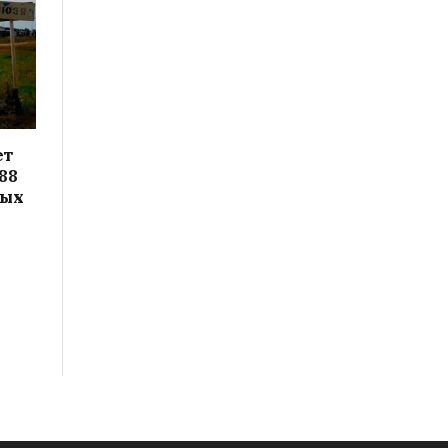
ет
88
вых