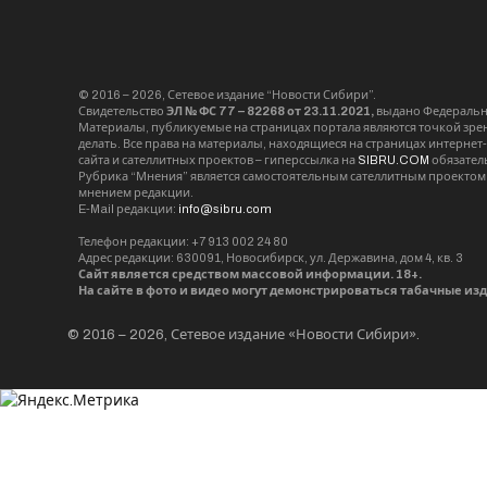
© 2016 – 2026, Сетевое издание “Новости Сибири”.
Свидетельство
ЭЛ № ФС 77 – 82268 от 23.11.2021,
выдано Федерально
Материалы, публикуемые на страницах портала являются точкой зрени
делать. Все права на материалы, находящиеся на страницах интернет
сайта и сателлитных проектов – гиперссылка на
SIBRU.COM
обязател
Рубрика “Мнения” является самостоятельным сателлитным проектом 
мнением редакции.
E-Mail редакции:
info@sibru.com
Телефон редакции: +7 913 002 24 80
Адрес редакции: 630091, Новосибирск, ул. Державина, дом 4, кв. 3
Сайт является средством массовой информации. 18+.
На сайте в фото и видео могут демонстрироваться табачные из
© 2016 – 2026, Сетевое издание «Новости Сибири».