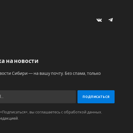
VKontakte
Telegram
а на новости
вости Сибири — на вашу почту. Без спама, только
Подписаться», вы соглашаетесь с обработкой данных.
редакцией
.