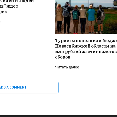
ь идей и людей
ия” ждет
рск
е
Туристы пополнили бюдж
Новосибирской области на 
млн рублей за счет налого
сборов
Читать далее
ADD A COMMENT