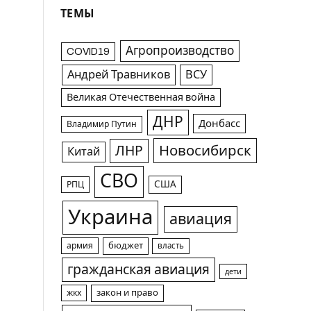
ТЕМЫ
Агропроизводство
COVID19
Андрей Травников
ВСУ
Великая Отечественная война
ДНР
Донбасс
Владимир Путин
Новосибирск
ЛНР
Китай
СВО
США
РПЦ
Украина
авиация
армия
бюджет
власть
гражданская авиация
дети
жкх
закон и право