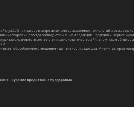
й службой по надзору в сфере связи, информационных технологий и массовых 
я их авторов и не всегда совпадают с мнением редакции. Редакция интернет-журна
-журнала охраняются в соответствии с законодательством РФ, в том числе об авт
ьна.
и имеет обособленное отношение к деятельности редакции. Мнения авторов мате
делия – курение вредит Вашему здоровью.