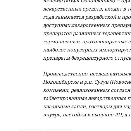
Renewal («ПФК Обновление») — од
лекарственных средств, входит в 
года занимается разработкой и пр
доступных лекарственных препарат
препаратов различных терапевтиче
гормональные, противовирусные ср
наиболее популярных импортируем
препараты безрецептурного отпуск
Производственно-исследовательск
Новосибирске и р.п. Сузун (Новоси
компании, реализованных согласн
таблетированные лекарственные п
назальные капли, растворы для на
внутрь, настойки и сыпучие ЛП, а