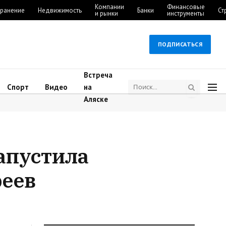
Компании
Финансовые
ранение
Недвижимость
Банки
Ст
и рынки
инструменты
ПОДПИСАТЬСЯ
Встреча
Спорт
Видео
на
Аляске
апустила
реев