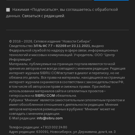
Нажимая «Подписаться», вы соглашаетесь с обработкой
данных.
Связаться с редакцией
.
© 2016 – 2026, Сетевое издание “Новости Сибири”.
Свидетельство
ЭЛ № ФС 77 – 82268 от 23.11.2021,
выдано
Федеральной службой по надзору в сфере связи, информационных
технологий и массовых коммуникаций. Учредитель: ООО “Центр
Информации”
Материалы, публикуемые на страницах портала являются точкой
зрения их авторов и не всегда совпадают с мнением редакции. Редакция
интернет-журнала SIBRU.COM вступает в диалог и переписку, но не
обязана это делать. Все права на материалы, находящиеся на страницах
интернет-журнала охраняются в соответствии с законодательством РФ,
в том числе об авторском праве и смежных правах. При любом
использовании материалов сайта и сателлитных проектов –
гиперссылка на
SIBRU.COM
обязательна.
Рубрика “Мнения” является самостоятельным сателлитным проектом и
имеет обособленное отношение к деятельности редакции. Мнения
авторов материалов размещенных в рубрике “Мнения” может не
совпадать с мнением редакции.
E-Mail редакции:
info@sibru.com
Телефон редакции: +7 913 002 24 80
Адрес редакции: 630091, Новосибирск, ул. Державина, дом 4, кв. 3