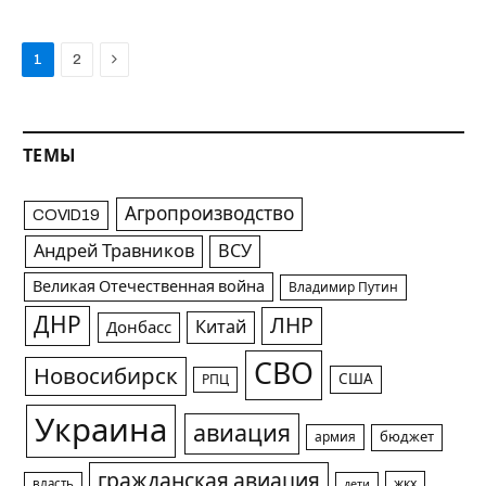
Next
1
2
ТЕМЫ
Агропроизводство
COVID19
Андрей Травников
ВСУ
Великая Отечественная война
Владимир Путин
ДНР
ЛНР
Китай
Донбасс
СВО
Новосибирск
США
РПЦ
Украина
авиация
армия
бюджет
гражданская авиация
жкх
власть
дети