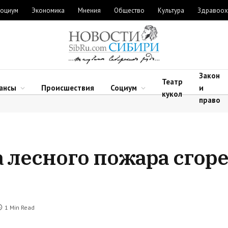
оциум
Экономика
Мнения
Общество
Культура
Здравоох
Закон
Театр
ансы
Происшествия
Социум
и
кукол
право
 лесного пожара сгоре
1 Min Read