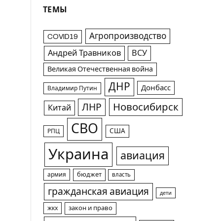
ТЕМЫ
Агропроизводство
COVID19
Андрей Травников
ВСУ
Великая Отечественная война
ДНР
Донбасс
Владимир Путин
Новосибирск
ЛНР
Китай
СВО
США
РПЦ
Украина
авиация
армия
бюджет
власть
гражданская авиация
дети
жкх
закон и право