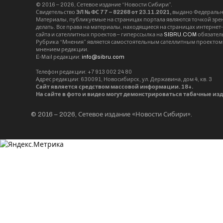
© 2016 – 2026, Сетевое издание “Новости Сибири”.
Свидетельство
ЭЛ № ФС 77 – 82268 от 23.11.2021,
выдано Федерально
Материалы, публикуемые на страницах портала являются точкой зрени
делать. Все права на материалы, находящиеся на страницах интернет
сайта и сателлитных проектов – гиперссылка на
SIBRU.COM
обязател
Рубрика “Мнения” является самостоятельным сателлитным проектом 
мнением редакции.
E-Mail редакции:
info@sibru.com
Телефон редакции: +7 913 002 24 80
Адрес редакции: 630091, Новосибирск, ул. Державина, дом 4, кв. 3
Сайт является средством массовой информации. 18+.
На сайте в фото и видео могут демонстрироваться табачные из
© 2016 – 2026, Сетевое издание «Новости Сибири».