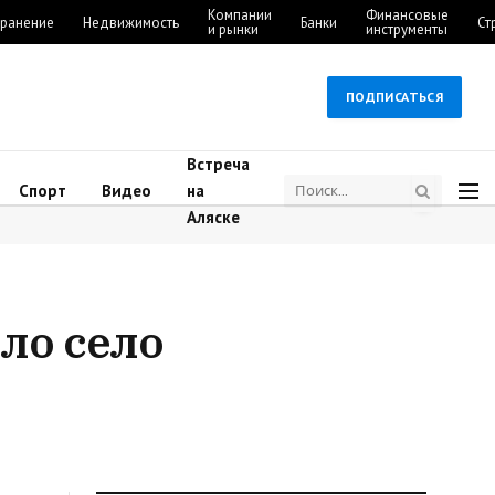
Компании
Финансовые
ранение
Недвижимость
Банки
Ст
и рынки
инструменты
ПОДПИСАТЬСЯ
Встреча
Спорт
Видео
на
Аляске
ло село