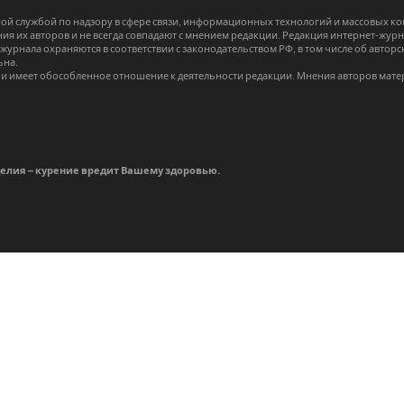
й службой по надзору в сфере связи, информационных технологий и массовых 
я их авторов и не всегда совпадают с мнением редакции. Редакция интернет-журна
-журнала охраняются в соответствии с законодательством РФ, в том числе об авт
ьна.
и имеет обособленное отношение к деятельности редакции. Мнения авторов мате
делия – курение вредит Вашему здоровью.