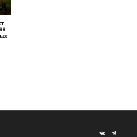
ет
88
вых
VKontakte
Telegram