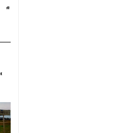
Website
а
и