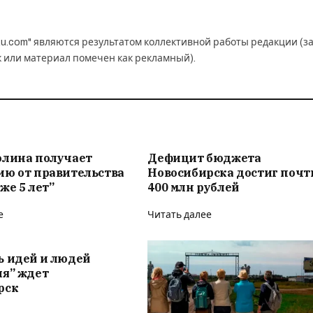
u.com" являются результатом коллективной работы редакции (з
к или материал помечен как рекламный).
олина получает
Дефицит бюджета
ию от правительства
Новосибирска достиг почт
же 5 лет”
400 млн рублей
е
Читать далее
ь идей и людей
ия” ждет
рск