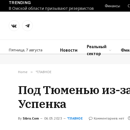
TRENDING
Финансы
С
В Омской области призывают резервистов
VKontakte
Telegram
Реальный
Новости
Фин
Пятница, 7 августа
сектор
Home
»
*ГЛАВНОЕ
Под Тюменью из-за
Успенка
By
Sibru.Com
06.05.2023
Комментариев нет
*ГЛАВНОЕ