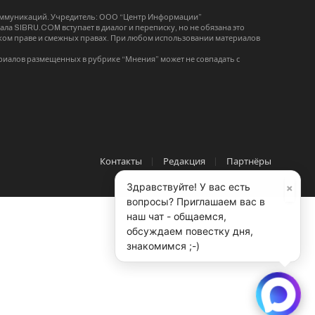
коммуникаций. Учредитель: ООО “Центр Информации”
ла SIBRU.COM вступает в диалог и переписку, но не обязана это
орском праве и смежных правах. При любом использовании материалов
риалов размещенных в рубрике “Мнения” может не совпадать с
Контакты
Редакция
Партнёры
×
Здравствуйте! У вас есть
вопросы? Приглашаем вас в
наш чат - общаемся,
обсуждаем повестку дня,
знакомимся ;-)