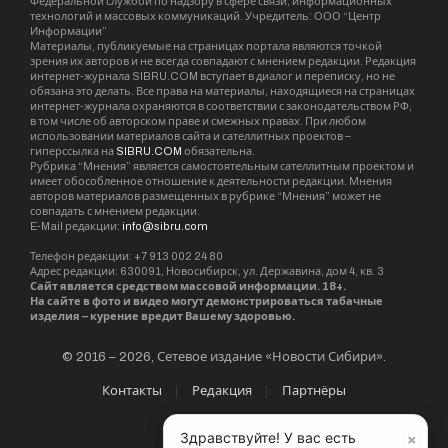
Федеральной службой по надзору в сфере связи, информационных
технологий и массовых коммуникаций. Учредитель: ООО “Центр
Информации”
Материалы, публикуемые на страницах портала являются точкой
зрения их авторов и не всегда совпадают с мнением редакции. Редакция
интернет-журнала SIBRU.COM вступает в диалог и переписку, но не
обязана это делать. Все права на материалы, находящиеся на страницах
интернет-журнала охраняются в соответствии с законодательством РФ,
в том числе об авторском праве и смежных правах. При любом
использовании материалов сайта и сателлитных проектов –
гиперссылка на
SIBRU.COM
обязательна.
Рубрика “Мнения” является самостоятельным сателлитным проектом и
имеет обособленное отношение к деятельности редакции. Мнения
авторов материалов размещенных в рубрике “Мнения” может не
совпадать с мнением редакции.
E-Mail редакции:
info@sibru.com
Телефон редакции: +7 913 002 24 80
Адрес редакции: 630091, Новосибирск, ул. Державина, дом 4, кв. 3
Сайт является средством массовой информации. 18+.
На сайте в фото и видео могут демонстрироваться табачные
изделия – курение вредит Вашему здоровью.
© 2016 – 2026, Сетевое издание «Новости Сибири».
Контакты
Редакция
Партнёры
×
Здравствуйте! У вас есть