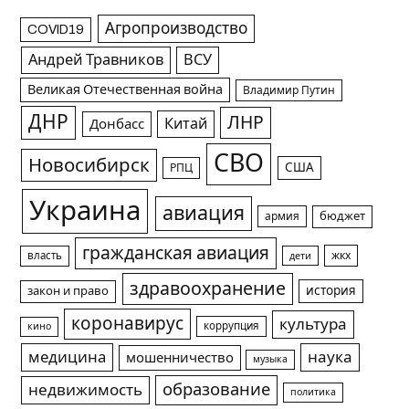
Агропроизводство
COVID19
Андрей Травников
ВСУ
Великая Отечественная война
Владимир Путин
ДНР
ЛНР
Китай
Донбасс
СВО
Новосибирск
США
РПЦ
Украина
авиация
армия
бюджет
гражданская авиация
жкх
власть
дети
здравоохранение
история
закон и право
коронавирус
культура
коррупция
кино
медицина
наука
мошенничество
музыка
образование
недвижимость
политика