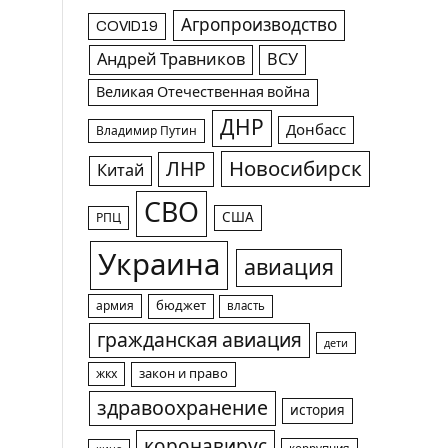
Агропроизводство
COVID19
Андрей Травников
ВСУ
Великая Отечественная война
ДНР
Донбасс
Владимир Путин
Новосибирск
ЛНР
Китай
СВО
США
РПЦ
Украина
авиация
армия
бюджет
власть
гражданская авиация
дети
жкх
закон и право
здравоохранение
история
коронавирус