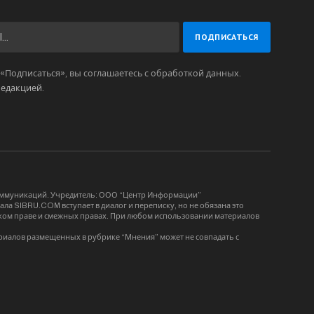
Подписаться», вы соглашаетесь с обработкой данных.
редакцией
.
коммуникаций. Учредитель: ООО “Центр Информации”
ла SIBRU.COM вступает в диалог и переписку, но не обязана это
орском праве и смежных правах. При любом использовании материалов
риалов размещенных в рубрике “Мнения” может не совпадать с