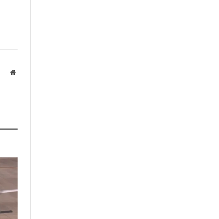
Website
а