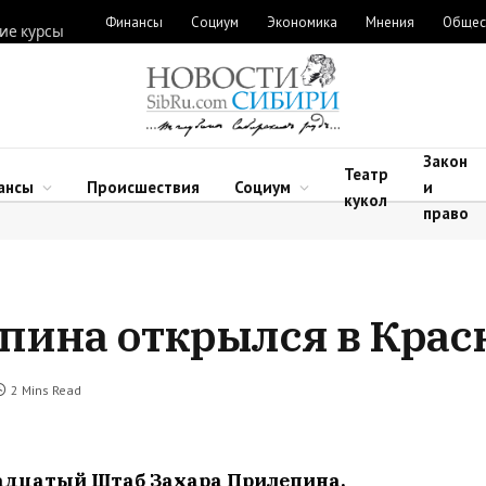
Финансы
Социум
Экономика
Мнения
Общес
ие курсы
Закон
Театр
ансы
Происшествия
Социум
и
кукол
право
пина открылся в Крас
2 Mins Read
адцатый Штаб Захара Прилепина,