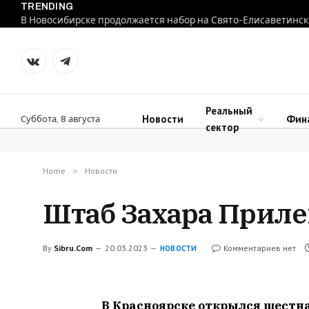
TRENDING
В Новосибирске продолжается набор на Свято-Елисаветинск
VKontakte
Telegram
Реальный
Новости
Фин
Суббота, 8 августа
сектор
Home
»
Новости
Штаб Захара Приле
By
Sibru.Com
20.03.2023
Комментариев нет
НОВОСТИ
В Красноярске открылся шестн