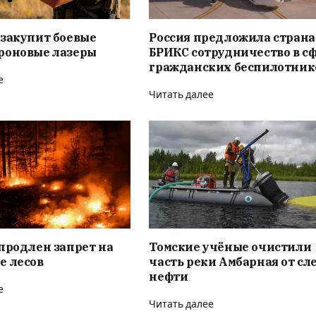
 закупит боевые
Россия предложила стран
роновые лазеры
БРИКС сотрудничество в с
гражданских беспилотник
е
Читать далее
продлен запрет на
Томские учёные очистили
е лесов
часть реки Амбарная от сл
нефти
е
Читать далее