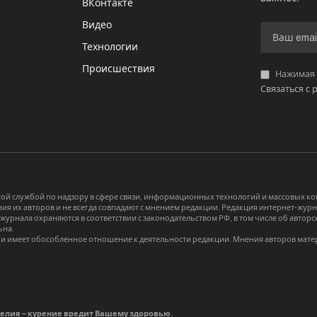
ВКонтакте
Видео
И
Технологии
Происшествия
Нажимая «
Связаться с 
й службой по надзору в сфере связи, информационных технологий и массовых 
я их авторов и не всегда совпадают с мнением редакции. Редакция интернет-журна
-журнала охраняются в соответствии с законодательством РФ, в том числе об авт
ьна.
и имеет обособленное отношение к деятельности редакции. Мнения авторов мате
делия – курение вредит Вашему здоровью.