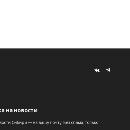
VKontakte
Telegram
а на новости
вости Сибири — на вашу почту. Без спама, только