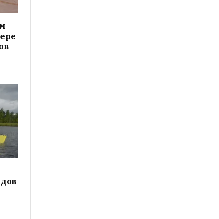
ам
фере
ов
едов