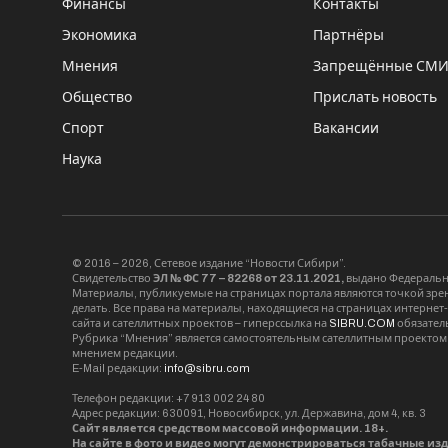
Финансы
Контакты
Экономика
Партнёры
Мнения
Запрещённые СМ
Общество
Прислать новость
Спорт
Вакансии
Наука
© 2016 – 2026, Сетевое издание “Новости Сибири”.
Свидетельство
ЭЛ № ФС 77 – 82268 от 23.11.2021,
выдано Федерально
Материалы, публикуемые на страницах портала являются точкой зрени
делать. Все права на материалы, находящиеся на страницах интернет
сайта и сателлитных проектов – гиперссылка на
SIBRU.COM
обязател
Рубрика “Мнения” является самостоятельным сателлитным проектом 
мнением редакции.
E-Mail редакции:
info@sibru.com
Телефон редакции: +7 913 002 24 80
Адрес редакции: 630091, Новосибирск, ул. Державина, дом 4, кв. 3
Сайт является средством массовой информации. 18+.
На сайте в фото и видео могут демонстрироваться табачные из