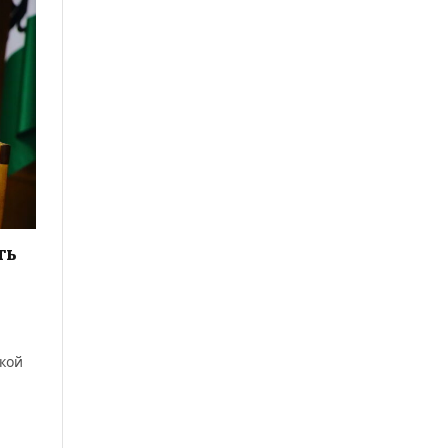
ть
ской