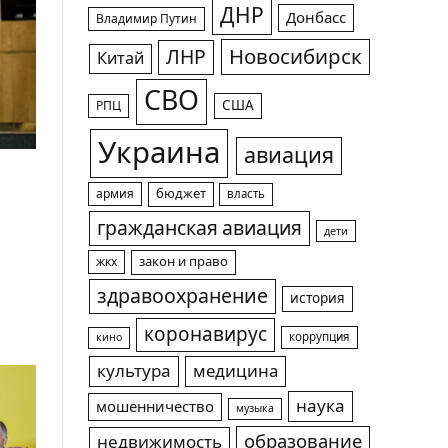
ДНР
Донбасс
Владимир Путин
Новосибирск
ЛНР
Китай
СВО
США
РПЦ
Украина
авиация
армия
бюджет
власть
гражданская авиация
дети
жкх
закон и право
здравоохранение
история
коронавирус
коррупция
кино
культура
медицина
наука
мошенничество
музыка
образование
недвижимость