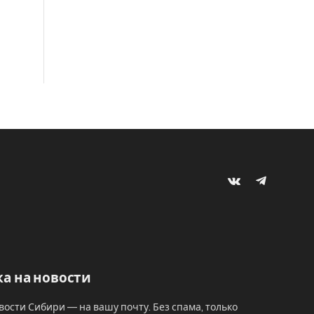
VKontakte
Telegram
а на новости
вости Сибири — на вашу почту. Без спама, только