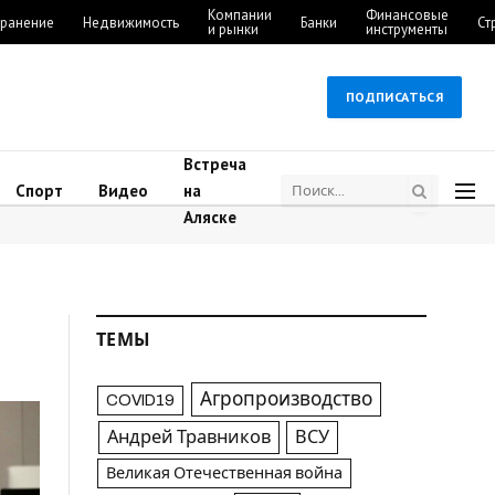
Компании
Финансовые
ранение
Недвижимость
Банки
Ст
и рынки
инструменты
ПОДПИСАТЬСЯ
Встреча
Спорт
Видео
на
Аляске
ТЕМЫ
Агропроизводство
COVID19
Андрей Травников
ВСУ
Великая Отечественная война