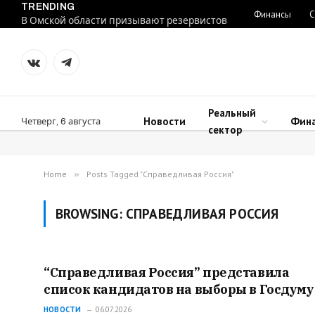
TRENDING
Финансы
С
В Омской области призывают резервистов
VKontakte
Telegram
Реальный
Новости
Фин
Четверг, 6 августа
сектор
Home
»
Posts Tagged "Справедливая Россия"
BROWSING:
СПРАВЕДЛИВАЯ РОССИЯ
“Справедливая Россия” представила
список кандидатов на выборы в Госдуму
НОВОСТИ
06.07.2026