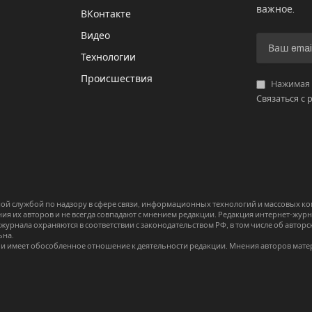
важное.
ВКонтакте
Видео
И
Технологии
Происшествия
Нажимая «
Связаться с 
й службой по надзору в сфере связи, информационных технологий и массовых 
я их авторов и не всегда совпадают с мнением редакции. Редакция интернет-журна
-журнала охраняются в соответствии с законодательством РФ, в том числе об авт
ьна.
и имеет обособленное отношение к деятельности редакции. Мнения авторов мате