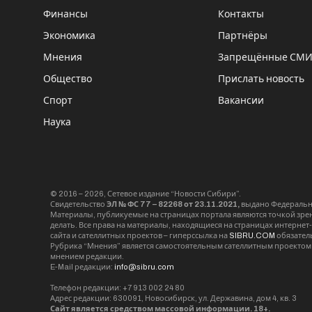
Финансы
Контакты
Экономика
Партнёры
Мнения
Запрещённые СМ
Общество
Прислать новость
Спорт
Вакансии
Наука
© 2016 – 2026, Сетевое издание “Новости Сибири”.
Свидетельство
ЭЛ № ФС 77 – 82268 от 23.11.2021,
выдано Федерально
Материалы, публикуемые на страницах портала являются точкой зрени
делать. Все права на материалы, находящиеся на страницах интернет
сайта и сателлитных проектов – гиперссылка на
SIBRU.COM
обязател
Рубрика “Мнения” является самостоятельным сателлитным проектом 
мнением редакции.
E-Mail редакции:
info@sibru.com
Телефон редакции: +7 913 002 24 80
Адрес редакции: 630091, Новосибирск, ул. Державина, дом 4, кв. 3
Сайт является средством массовой информации. 18+.