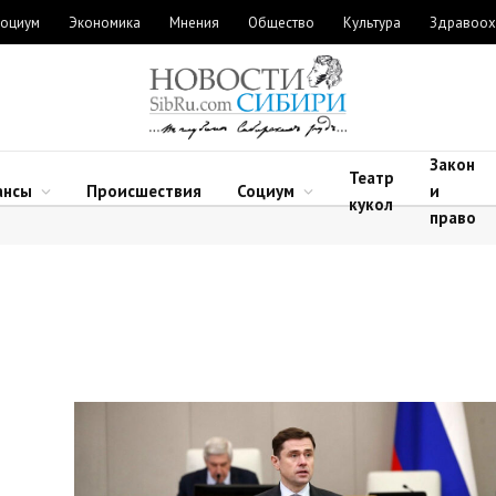
оциум
Экономика
Мнения
Общество
Культура
Здравоох
Закон
Театр
ансы
Происшествия
Социум
и
кукол
право