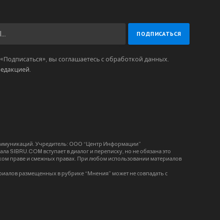
Подписаться», вы соглашаетесь с обработкой данных.
редакцией
.
коммуникаций. Учредитель: ООО “Центр Информации”
ла SIBRU.COM вступает в диалог и переписку, но не обязана это
орском праве и смежных правах. При любом использовании материалов
риалов размещенных в рубрике “Мнения” может не совпадать с