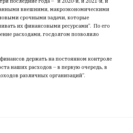
и последние года – “и 2020-й, и 2021-й, и
данными внешними, макроэкономическими
 новыми срочными задачи, которые
чивать их финансовыми ресурсами”. По его
ление расходами, госдолгом позволило
финансов держать на постоянном контроле
та наших расходов – в первую очередь, в
оходов различных организаций”.