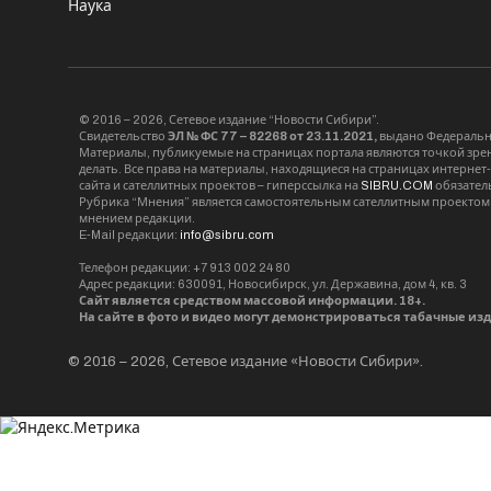
Наука
© 2016 – 2026, Сетевое издание “Новости Сибири”.
Свидетельство
ЭЛ № ФС 77 – 82268 от 23.11.2021,
выдано Федерально
Материалы, публикуемые на страницах портала являются точкой зрени
делать. Все права на материалы, находящиеся на страницах интернет
сайта и сателлитных проектов – гиперссылка на
SIBRU.COM
обязател
Рубрика “Мнения” является самостоятельным сателлитным проектом 
мнением редакции.
E-Mail редакции:
info@sibru.com
Телефон редакции: +7 913 002 24 80
Адрес редакции: 630091, Новосибирск, ул. Державина, дом 4, кв. 3
Сайт является средством массовой информации. 18+.
На сайте в фото и видео могут демонстрироваться табачные из
© 2016 – 2026, Сетевое издание «Новости Сибири».