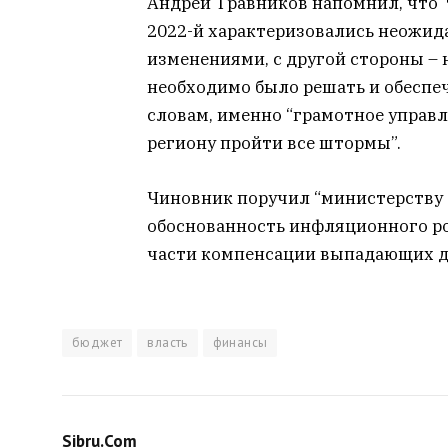
Андрей Травников напомнил, что тр
2022-й характеризовались неожи
изменениями, с другой стороны –
необходимо было решать и обеспе
словам, именно “грамотное управ
региону пройти все штормы”.
Чиновник поручил “министерству 
обоснованность инфляционного рос
части компенсации выпадающих д
бюджет
власть
финансы
Sibru.Com