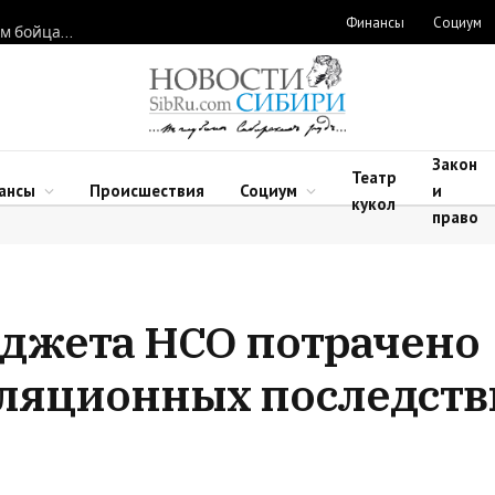
Финансы
Социум
Новосибирские нейрохирурги восстановили функции рук двум бойцам после минно-взрывных травм
Закон
Театр
ансы
Происшествия
Социум
и
кукол
право
бюджета НСО потрачено
ляционных последстви