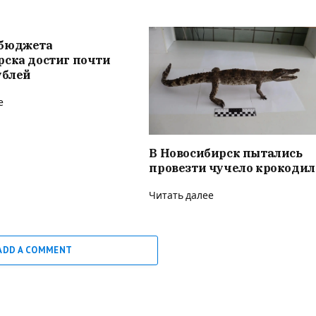
бюджета
рска достиг почти
ублей
е
В Новосибирск пытались
провезти чучело крокодил
Читать далее
ADD A COMMENT