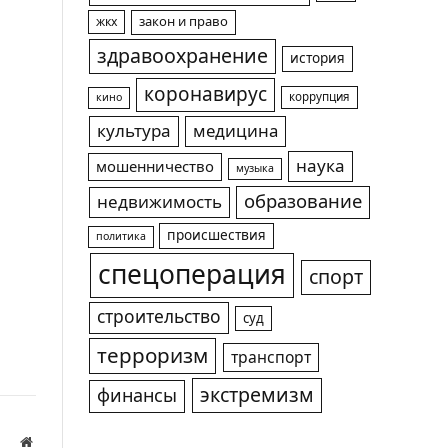
жкх
закон и право
здравоохранение
история
коронавирус
коррупция
кино
культура
медицина
наука
мошенничество
музыка
образование
недвижимость
происшествия
политика
спецоперация
спорт
строительство
суд
терроризм
транспорт
экстремизм
финансы
Website