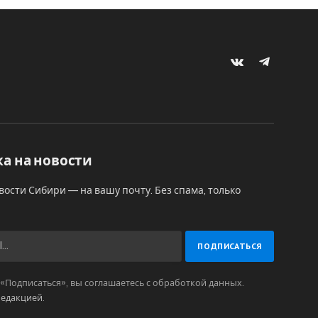
VKontakte
Telegram
а на новости
вости Сибири — на вашу почту. Без спама, только
Подписаться», вы соглашаетесь с обработкой данных.
редакцией
.