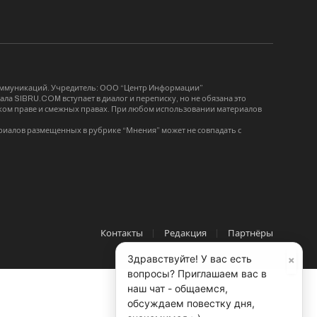
коммуникаций. Учредитель: ООО “Центр Информации”
ла SIBRU.COM вступает в диалог и переписку, но не обязана это
орском праве и смежных правах. При любом использовании материалов
риалов размещенных в рубрике “Мнения” может не совпадать с
Контакты
Редакция
Партнёры
×
Здравствуйте! У вас есть
вопросы? Приглашаем вас в
наш чат - общаемся,
обсуждаем повестку дня,