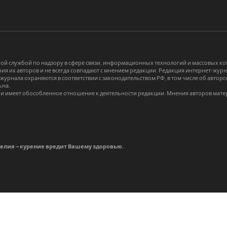
й службой по надзору в сфере связи, информационных технологий и массовых 
я их авторов и не всегда совпадают с мнением редакции. Редакция интернет-журна
-журнала охраняются в соответствии с законодательством РФ, в том числе об авт
ьна.
и имеет обособленное отношение к деятельности редакции. Мнения авторов мате
делия – курение вредит Вашему здоровью.