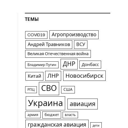
ТЕМЫ
Агропроизводство
COVID19
Андрей Травников
ВСУ
Великая Отечественная война
ДНР
Донбасс
Владимир Путин
Новосибирск
ЛНР
Китай
СВО
США
РПЦ
Украина
авиация
армия
бюджет
власть
гражданская авиация
дети