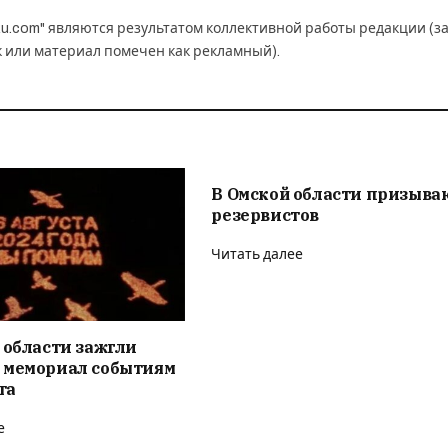
u.com" являются результатом коллективной работы редакции (з
к или материал помечен как рекламный).
В Омской области призыва
резервистов
Читать далее
 области зажгли
 мемориал событиям
та
е