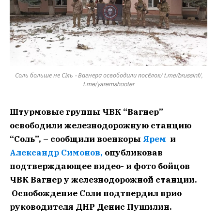
Соль больше не Сiль - Вагнера освободили посёлок/ t.me/brussinf/,
t.me/yaremshooter
Штурмовые группы ЧВК “Вагнер”
освободили железнодорожную станцию
“Соль”, – сообщили военкоры
Ярем
и
Александр Симонов,
опубликовав
подтверждающее видео- и фото бойцов
ЧВК Вагнер у железнодорожной станции.
Освобождение Соли подтвердил врио
руководителя ДНР Денис Пушилин.