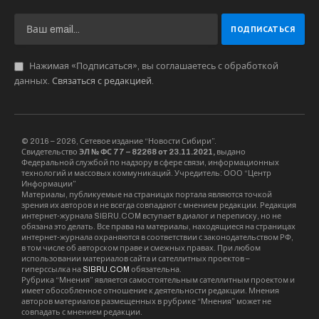
Нажимая «Подписаться», вы соглашаетесь с обработкой
данных.
Связаться с редакцией
.
© 2016 – 2026, Сетевое издание “Новости Сибири”.
Свидетельство
ЭЛ № ФС 77 – 82268 от 23.11.2021,
выдано
Федеральной службой по надзору в сфере связи, информационных
технологий и массовых коммуникаций. Учредитель: ООО “Центр
Информации”
Материалы, публикуемые на страницах портала являются точкой
зрения их авторов и не всегда совпадают с мнением редакции. Редакция
интернет-журнала SIBRU.COM вступает в диалог и переписку, но не
обязана это делать. Все права на материалы, находящиеся на страницах
интернет-журнала охраняются в соответствии с законодательством РФ,
в том числе об авторском праве и смежных правах. При любом
использовании материалов сайта и сателлитных проектов –
гиперссылка на
SIBRU.COM
обязательна.
Рубрика “Мнения” является самостоятельным сателлитным проектом и
имеет обособленное отношение к деятельности редакции. Мнения
авторов материалов размещенных в рубрике “Мнения” может не
совпадать с мнением редакции.