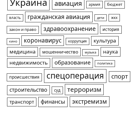
Украина
авиация
армия
бюджет
гражданская авиация
жкх
власть
дети
здравоохранение
история
закон и право
коронавирус
культура
коррупция
кино
медицина
наука
мошенничество
музыка
образование
недвижимость
политика
спецоперация
спорт
происшествия
терроризм
строительство
суд
экстремизм
финансы
транспорт