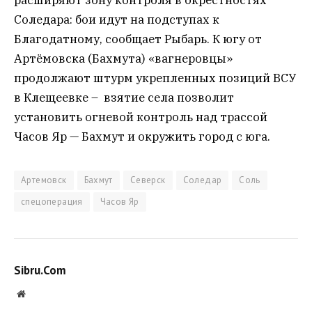
Соледара: бои идут на подступах к
Благодатному, сообщает Рыбарь. К югу от
Артёмовска (Бахмута) «вагнеровцы»
продолжают штурм укрепленных позиций ВСУ
в Клещеевке – взятие села позволит
установить огневой контроль над трассой
Часов Яр — Бахмут и окружить город с юга.
Артемовск
Бахмут
Северск
Соледар
Соль
спецоперация
Часов Яр
Sibru.Com
Website