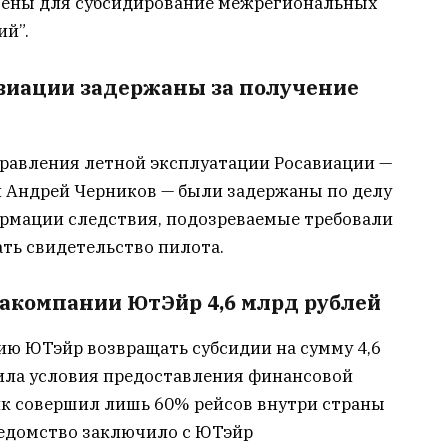
чены для субсидирование межрегиональных
ий”.
виации задержаны за получение
правления летной эксплуатации Росавиации —
 Андрей Черников — были задержаны по делу
ормации следствия, подозреваемые требовали
ать свидетельство пилота.
иакомпании ЮтЭйр 4,6 млрд рублей
ию ЮТэйр возвращать субсидии на сумму 4,6
ила условия предоставления финансовой
к совершил лишь 60% рейсов внутри страны
ведомство заключило с ЮТэйр