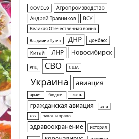
Агропроизводство
COVID19
Андрей Травников
ВСУ
Великая Отечественная война
ДНР
Донбасс
Владимир Путин
Новосибирск
ЛНР
Китай
СВО
США
РПЦ
Украина
авиация
армия
бюджет
власть
гражданская авиация
дети
жкх
закон и право
здравоохранение
история
коронавирус