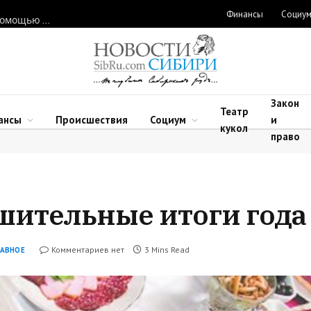
Финансы
Социу
Нарушителей природоохранного законодательства ловят с помощью дронов в Новосибирской области
Закон
Театр
ансы
Происшествия
Социум
и
кукол
право
шительные итоги года
Комментариев нет
3 Mins Read
ЛАВНОЕ