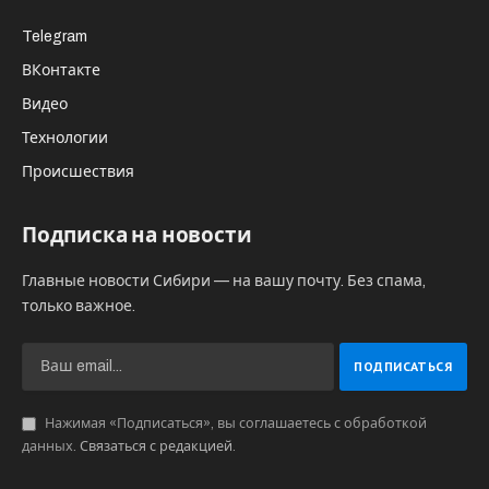
заявил президент страны Владимир
Зеленский.
Как сообщает
ИА “Федеральное агентство
новостей”
, украинский лидер отметил, что в
стране постоянно увеличиваются как
поставки, так и генерация электричества.
Однако, несмотря на это, о восстановлении
всей энергосистемы не может быть и речи.
Удары по украинской энергетической
инфраструктуре начались 10 октября в рамках
спецоперации, приводящейся российскими
войсками . Такие действия со стороны ВС РФ
стали ответом на теракт, совершенный
украинскими спецслужбами на Крымском
мосту. Удары наносятся высокоточным