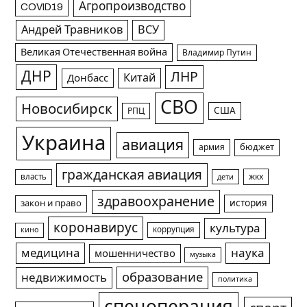
Агропроизводство
COVID19
Андрей Травников
ВСУ
Великая Отечественная война
Владимир Путин
ДНР
ЛНР
Китай
Донбасс
СВО
Новосибирск
США
РПЦ
Украина
авиация
армия
бюджет
гражданская авиация
жкх
власть
дети
здравоохранение
история
закон и право
коронавирус
культура
коррупция
кино
медицина
наука
мошенничество
музыка
образование
недвижимость
политика