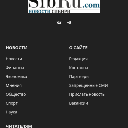
“На данный момент невозможно
полностью восстановить энергосистему
Украины. Графики отключений
сохраняются в большинстве городов”, –