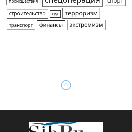
спецоперация
спорт
происшествия
терроризм
строительство
суд
экстремизм
финансы
транспорт
Зеленский “похоронил”
энергосистему Украины
By
Михаил ШТЕРН
08.12.2022
*ГЛАВНОЕ
Комментариев нет
1 Min Read