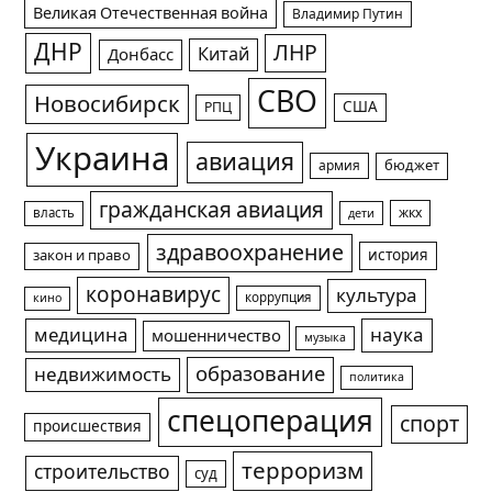
Великая Отечественная война
Владимир Путин
ДНР
ЛНР
Китай
Донбасс
СВО
Новосибирск
США
РПЦ
Украина
авиация
армия
бюджет
гражданская авиация
жкх
власть
дети
здравоохранение
история
закон и право
коронавирус
культура
коррупция
кино
медицина
наука
мошенничество
музыка
образование
недвижимость
политика
спецоперация
спорт
происшествия
терроризм
строительство
суд