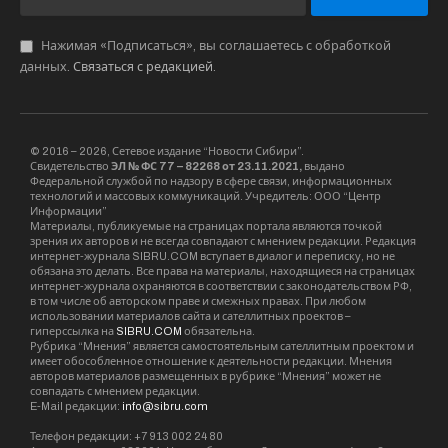
Нажимая «Подписаться», вы соглашаетесь с обработкой
данных.
Связаться с редакцией
.
© 2016 – 2026, Сетевое издание “Новости Сибири”.
Свидетельство
ЭЛ № ФС 77 – 82268 от 23.11.2021,
выдано
Федеральной службой по надзору в сфере связи, информационных
технологий и массовых коммуникаций. Учредитель: ООО “Центр
Информации”
Материалы, публикуемые на страницах портала являются точкой
зрения их авторов и не всегда совпадают с мнением редакции. Редакция
интернет-журнала SIBRU.COM вступает в диалог и переписку, но не
обязана это делать. Все права на материалы, находящиеся на страницах
интернет-журнала охраняются в соответствии с законодательством РФ,
в том числе об авторском праве и смежных правах. При любом
использовании материалов сайта и сателлитных проектов –
гиперссылка на
SIBRU.COM
обязательна.
Рубрика “Мнения” является самостоятельным сателлитным проектом и
имеет обособленное отношение к деятельности редакции. Мнения
авторов материалов размещенных в рубрике “Мнения” может не
совпадать с мнением редакции.
E-Mail редакции:
info@sibru.com
Телефон редакции: +7 913 002 24 80