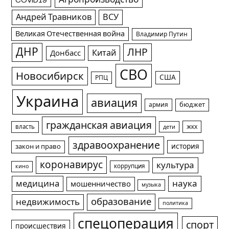
Андрей Травников
ВСУ
Великая Отечественная война
Владимир Путин
ДНР
ЛНР
Китай
Донбасс
СВО
Новосибирск
США
РПЦ
Украина
авиация
армия
бюджет
гражданская авиация
жкх
власть
дети
здравоохранение
история
закон и право
коронавирус
культура
коррупция
кино
медицина
наука
мошенничество
музыка
образование
недвижимость
политика
спецоперация
спорт
происшествия