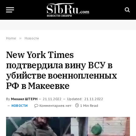
Home
»
Новости
New York Times
подтвердила вину ВСУ в
убийстве военнопленных
РФ в Макеевке
By
Михаил ШТЕРН
21.11.2022
Updated:
21.11.2022
Комментариев нет
1 Min Read
НОВОСТИ