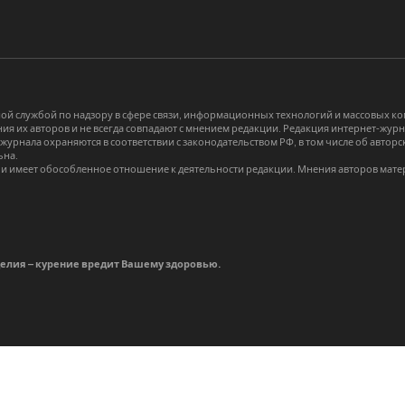
й службой по надзору в сфере связи, информационных технологий и массовых 
я их авторов и не всегда совпадают с мнением редакции. Редакция интернет-журна
-журнала охраняются в соответствии с законодательством РФ, в том числе об авт
ьна.
и имеет обособленное отношение к деятельности редакции. Мнения авторов мате
делия – курение вредит Вашему здоровью.