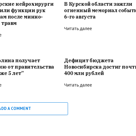
рские нейрохирурги
В Курской области зажгли
вили функции рук
огненный мемориал событ
ам после минно-
6-го августа
 травм
Читать далее
е
олина получает
Дефицит бюджета
ию от правительства
Новосибирска достиг почт
же 5 лет”
400 млн рублей
е
Читать далее
ADD A COMMENT