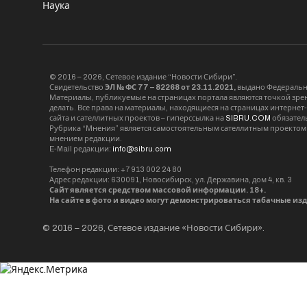
Наука
© 2016 – 2026, Сетевое издание “Новости Сибири”.
Свидетельство
ЭЛ № ФС 77 – 82268 от 23.11.2021,
выдано Федерально
Материалы, публикуемые на страницах портала являются точкой зрени
делать. Все права на материалы, находящиеся на страницах интернет
сайта и сателлитных проектов – гиперссылка на
SIBRU.COM
обязател
Рубрика “Мнения” является самостоятельным сателлитным проектом 
мнением редакции.
E-Mail редакции:
info@sibru.com
Телефон редакции: +7 913 002 24 80
Адрес редакции: 630091, Новосибирск, ул. Державина, дом 4, кв. 3
Сайт является средством массовой информации. 18+.
На сайте в фото и видео могут демонстрироваться табачные из
© 2016 – 2026, Сетевое издание «Новости Сибири».