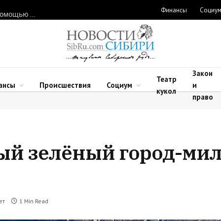
Финансы
Социу
Нарушителей природоохранного законодательства ловят с помощью дронов в Новосибирской области
Закон
Театр
ансы
Происшествия
Социум
и
кукол
право
мый зелёный город-ми
ет
1 Min Read