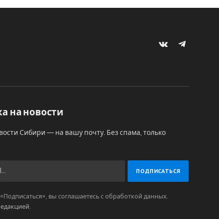
VKontakte
Telegram
а на новости
вости Сибири — на вашу почту. Без спама, только
Подписаться», вы соглашаетесь с обработкой данных.
редакцией
.