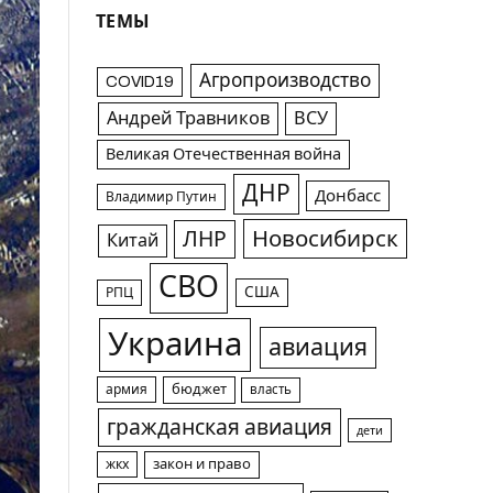
ТЕМЫ
Агропроизводство
COVID19
Андрей Травников
ВСУ
Великая Отечественная война
ДНР
Донбасс
Владимир Путин
Новосибирск
ЛНР
Китай
СВО
США
РПЦ
Украина
авиация
армия
бюджет
власть
гражданская авиация
дети
жкх
закон и право