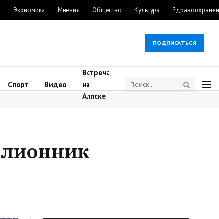
м
Экономика
Мнения
Общество
Культура
Здравоохранен
ПОДПИСАТЬСЯ
Встреча
Спорт
Видео
на
Аляске
ллионник