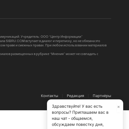
коммуникаций. Учредитель: ООО “Центр Информации”
ла SIBRU.COM вступает в диалог и переписку, но не обязана это
орском праве и смежных правах. При любом использовании материалов
риалов размещенных в рубрике “Мнения” может не совпадать с
Контакты
Редакция
Партнёры
×
Здравствуйте! У вас есть
вопросы? Приглашаем вас в
наш чат - общаемся,
обсуждаем повестку дня,