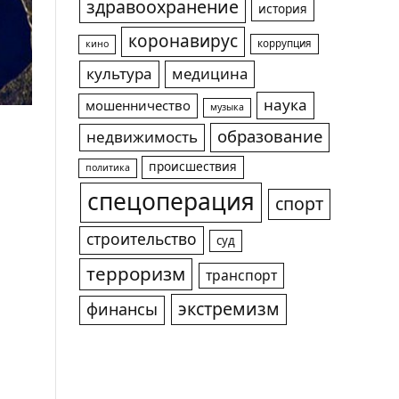
здравоохранение
история
коронавирус
коррупция
кино
культура
медицина
наука
мошенничество
музыка
образование
недвижимость
происшествия
политика
спецоперация
спорт
строительство
суд
терроризм
транспорт
экстремизм
финансы