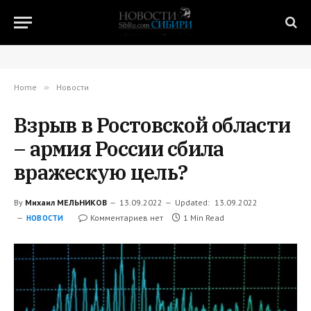
Home
»
Новости
Взрыв в Ростовской области
– армия России сбила
вражескую цель?
By
Михаил МЕЛЬНИКОВ
13.09.2022
Updated:
13.09.2022
Комментариев нет
1 Min Read
НОВОСТИ