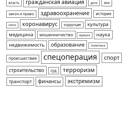
гражданская авиация
жкх
власть
дети
здравоохранение
история
закон и право
коронавирус
культура
коррупция
кино
медицина
наука
мошенничество
музыка
образование
недвижимость
политика
спецоперация
спорт
происшествия
терроризм
строительство
суд
экстремизм
финансы
транспорт