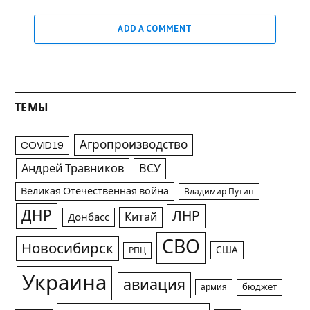
ADD A COMMENT
ТЕМЫ
Агропроизводство
COVID19
Андрей Травников
ВСУ
Великая Отечественная война
Владимир Путин
ДНР
ЛНР
Китай
Донбасс
СВО
Новосибирск
США
РПЦ
Украина
авиация
армия
бюджет