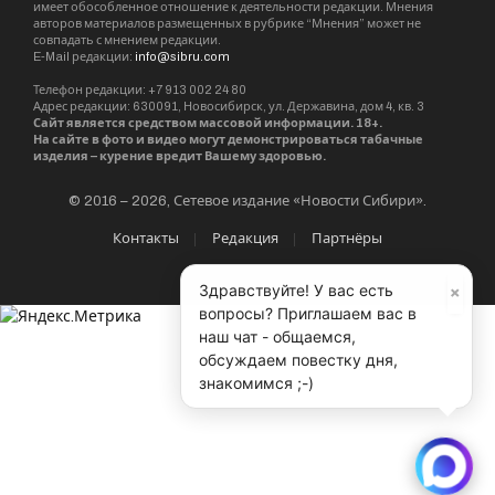
имеет обособленное отношение к деятельности редакции. Мнения
авторов материалов размещенных в рубрике “Мнения” может не
совпадать с мнением редакции.
E-Mail редакции:
info@sibru.com
Телефон редакции: +7 913 002 24 80
Адрес редакции: 630091, Новосибирск, ул. Державина, дом 4, кв. 3
Сайт является средством массовой информации. 18+.
На сайте в фото и видео могут демонстрироваться табачные
изделия – курение вредит Вашему здоровью.
© 2016 – 2026, Сетевое издание «Новости Сибири».
Контакты
Редакция
Партнёры
×
Здравствуйте! У вас есть
вопросы? Приглашаем вас в
наш чат - общаемся,
обсуждаем повестку дня,
знакомимся ;-)