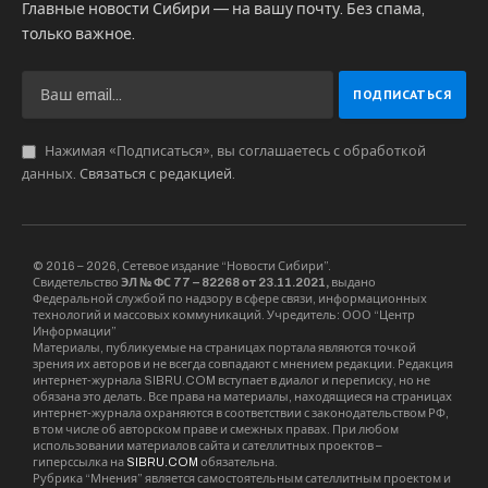
Главные новости Сибири — на вашу почту. Без спама,
только важное.
Нажимая «Подписаться», вы соглашаетесь с обработкой
данных.
Связаться с редакцией
.
© 2016 – 2026, Сетевое издание “Новости Сибири”.
Свидетельство
ЭЛ № ФС 77 – 82268 от 23.11.2021,
выдано
Федеральной службой по надзору в сфере связи, информационных
технологий и массовых коммуникаций. Учредитель: ООО “Центр
Информации”
Материалы, публикуемые на страницах портала являются точкой
зрения их авторов и не всегда совпадают с мнением редакции. Редакция
интернет-журнала SIBRU.COM вступает в диалог и переписку, но не
обязана это делать. Все права на материалы, находящиеся на страницах
интернет-журнала охраняются в соответствии с законодательством РФ,
в том числе об авторском праве и смежных правах. При любом
использовании материалов сайта и сателлитных проектов –
гиперссылка на
SIBRU.COM
обязательна.
Рубрика “Мнения” является самостоятельным сателлитным проектом и