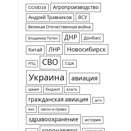
Агропроизводство
COVID19
Андрей Травников
ВСУ
Великая Отечественная война
ДНР
Донбасс
Владимир Путин
Новосибирск
ЛНР
Китай
СВО
США
РПЦ
Украина
авиация
армия
бюджет
власть
гражданская авиация
дети
жкх
закон и право
здравоохранение
история
коронавирус