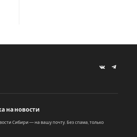
VKontakte
Telegram
а на новости
вости Сибири — на вашу почту. Без спама, только