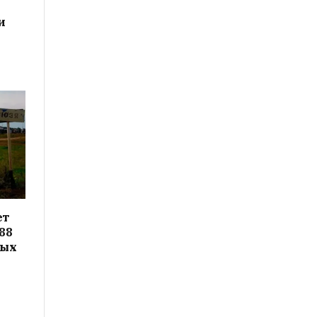
и
ет
88
вых