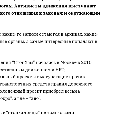
рогах. Активисты движения выступают
ского отношения к законам и окружающим
 какие-то записи остаются в архивах, какие-
ные органы, а самые интересные попадают в
ния “СтопХам” началась в Москве в 2010
щественным движением и НКО,
альный проект и выступающие против
 транспортных средств правил дорожного
олодежный проект приобрел весьма
ро”, а где – “зло”.
ые “стопхамовцы” не только сами