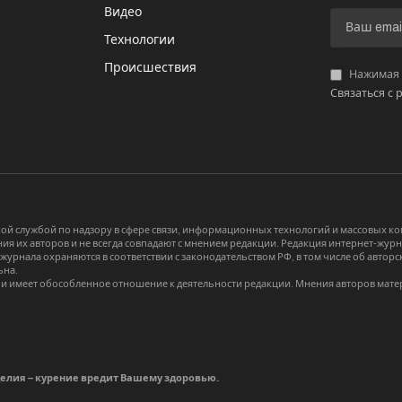
Видео
И
Технологии
Происшествия
Нажимая «
Связаться с 
й службой по надзору в сфере связи, информационных технологий и массовых 
я их авторов и не всегда совпадают с мнением редакции. Редакция интернет-журна
-журнала охраняются в соответствии с законодательством РФ, в том числе об авт
ьна.
и имеет обособленное отношение к деятельности редакции. Мнения авторов мате
делия – курение вредит Вашему здоровью.