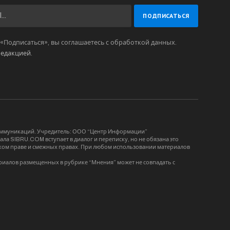
Подписаться», вы соглашаетесь с обработкой данных.
редакцией
.
коммуникаций. Учредитель: ООО “Центр Информации”
ла SIBRU.COM вступает в диалог и переписку, но не обязана это
орском праве и смежных правах. При любом использовании материалов
риалов размещенных в рубрике “Мнения” может не совпадать с