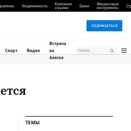
Компании
Финансовые
ранение
Недвижимость
Банки
Ст
и рынки
инструменты
ПОДПИСАТЬСЯ
Встреча
Спорт
Видео
на
Аляске
ется
ТЕМЫ