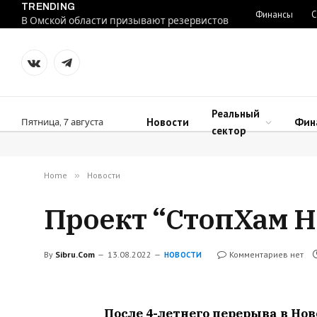
TRENDING
Финансы
С
В Омской области призывают резервистов
VKontakte
Telegram
Реальный
Новости
Фин
Пятница, 7 августа
сектор
Home
»
Новости
Проект “СтопХам Н
By
Sibru.Com
13.08.2022
Комментариев нет
НОВОСТИ
После 4-летнего перерыва в Но