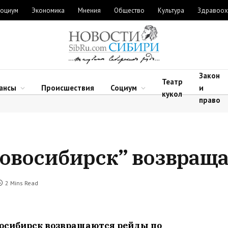
оциум
Экономика
Мнения
Общество
Культура
Здравоох
Закон
Театр
ансы
Происшествия
Социум
и
кукол
право
овосибирск” возвраща
2 Mins Read
восибирск возвращаются рейды по