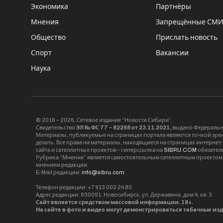
Экономика
Партнёры
Мнения
Запрещённые СМ
Общество
Прислать новость
Спорт
Вакансии
Наука
© 2016 – 2026, Сетевое издание “Новости Сибири”.
Свидетельство
ЭЛ № ФС 77 – 82268 от 23.11.2021,
выдано Федерально
Материалы, публикуемые на страницах портала являются точкой зрени
делать. Все права на материалы, находящиеся на страницах интернет
сайта и сателлитных проектов – гиперссылка на
SIBRU.COM
обязател
Рубрика “Мнения” является самостоятельным сателлитным проектом 
мнением редакции.
E-Mail редакции:
info@sibru.com
Телефон редакции: +7 913 002 24 80
Адрес редакции: 630091, Новосибирск, ул. Державина, дом 4, кв. 3
Сайт является средством массовой информации. 18+.
На сайте в фото и видео могут демонстрироваться табачные из