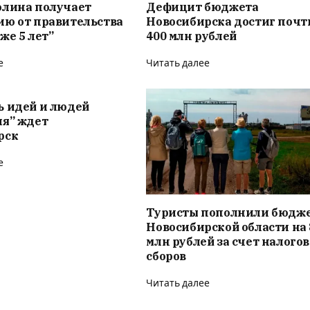
олина получает
Дефицит бюджета
ию от правительства
Новосибирска достиг почт
же 5 лет”
400 млн рублей
е
Читать далее
ь идей и людей
ия” ждет
рск
е
Туристы пополнили бюдж
Новосибирской области на 
млн рублей за счет налого
сборов
Читать далее