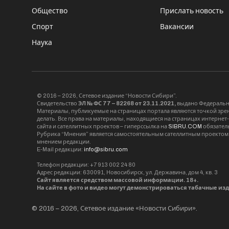
Общество
Прислать новость
Спорт
Вакансии
Наука
© 2016 – 2026, Сетевое издание “Новости Сибири”.
Свидетельство
ЭЛ № ФС 77 – 82268 от 23.11.2021,
выдано Федерально
Материалы, публикуемые на страницах портала являются точкой зрени
делать. Все права на материалы, находящиеся на страницах интернет
сайта и сателлитных проектов – гиперссылка на
SIBRU.COM
обязател
Рубрика “Мнения” является самостоятельным сателлитным проектом 
мнением редакции.
E-Mail редакции:
info@sibru.com
Телефон редакции: +7 913 002 24 80
Адрес редакции: 630091, Новосибирск, ул. Державина, дом 4, кв. 3
Сайт является средством массовой информации. 18+.
На сайте в фото и видео могут демонстрироваться табачные из
© 2016 – 2026, Сетевое издание «Новости Сибири».