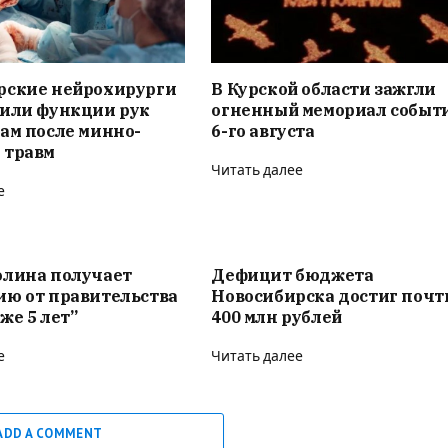
рские нейрохирурги
В Курской области зажгли
вили функции рук
огненный мемориал событ
ам после минно-
6-го августа
 травм
Читать далее
е
олина получает
Дефицит бюджета
ию от правительства
Новосибирска достиг почт
же 5 лет”
400 млн рублей
е
Читать далее
ADD A COMMENT