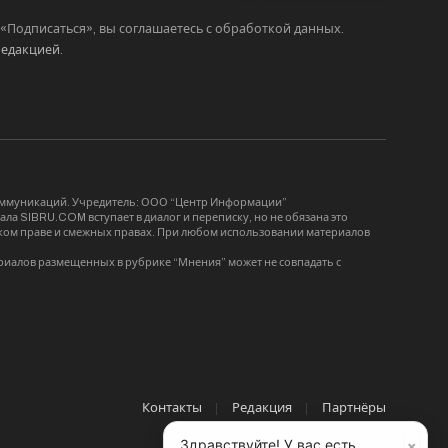
Подписаться», вы соглашаетесь с обработкой данных.
редакцией
.
коммуникаций. Учредитель: ООО “Центр Информации”
ла SIBRU.COM вступает в диалог и переписку, но не обязана это
орском праве и смежных правах. При любом использовании материалов
риалов размещенных в рубрике “Мнения” может не совпадать с
Контакты
Редакция
Партнёры
×
Здравствуйте! У вас есть