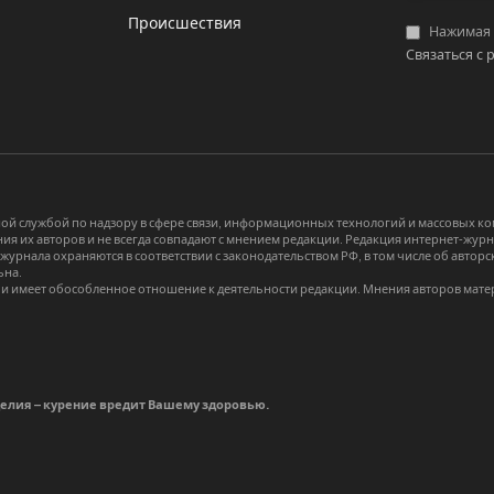
Происшествия
Нажимая «
Связаться с 
й службой по надзору в сфере связи, информационных технологий и массовых 
я их авторов и не всегда совпадают с мнением редакции. Редакция интернет-журна
-журнала охраняются в соответствии с законодательством РФ, в том числе об авт
ьна.
и имеет обособленное отношение к деятельности редакции. Мнения авторов мате
делия – курение вредит Вашему здоровью.