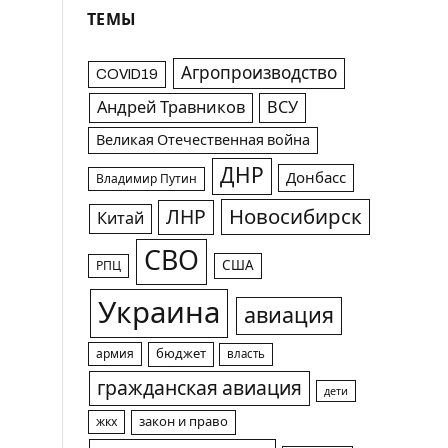
ТЕМЫ
Агропроизводство
COVID19
Андрей Травников
ВСУ
Великая Отечественная война
ДНР
Донбасс
Владимир Путин
Новосибирск
ЛНР
Китай
СВО
США
РПЦ
Украина
авиация
армия
бюджет
власть
гражданская авиация
дети
жкх
закон и право