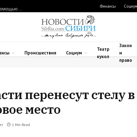
Финансы
Социу
Нарушителей природоохранного законодательства ловят с помощью дронов в Новосибирской области
Закон
Театр
ансы
Происшествия
Социум
и
кукол
право
ти перенесут стелу в 
овое место
ет
1 Min Read