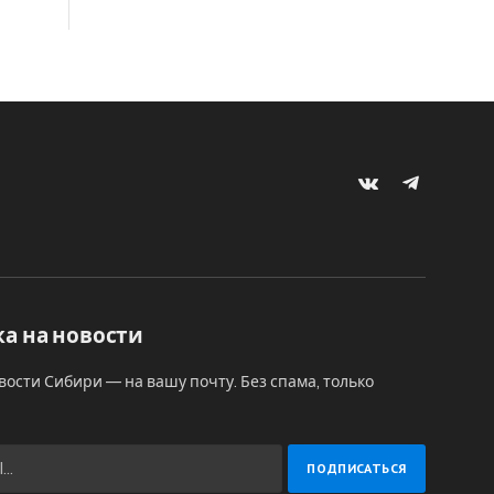
VKontakte
Telegram
а на новости
вости Сибири — на вашу почту. Без спама, только