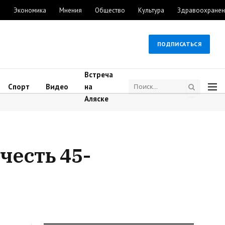
м
Экономика
Мнения
Общество
Культура
Здравоохранен
ПОДПИСАТЬСЯ
Встреча
Спорт
Видео
на
Аляске
честь 45-