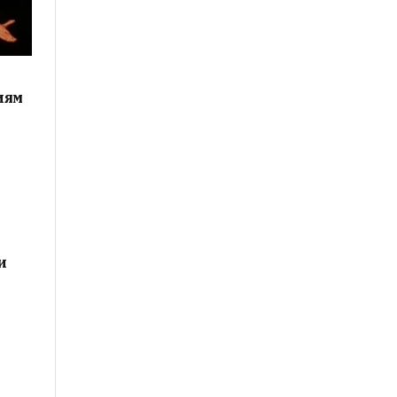
иям
и