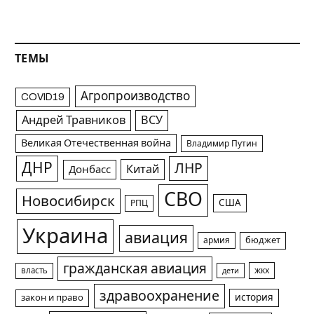
ТЕМЫ
Агропроизводство
COVID19
Андрей Травников
ВСУ
Великая Отечественная война
Владимир Путин
ДНР
ЛНР
Китай
Донбасс
СВО
Новосибирск
США
РПЦ
Украина
авиация
армия
бюджет
гражданская авиация
жкх
власть
дети
здравоохранение
история
закон и право