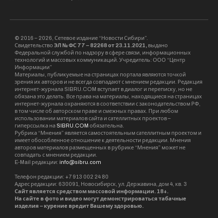
© 2016 – 2026, Сетевое издание “Новости Сибири”.
Свидетельство
ЭЛ № ФС 77 – 82268 от 23.11.2021,
выдано
Федеральной службой по надзору в сфере связи, информационных
технологий и массовых коммуникаций. Учредитель: ООО “Центр
Информации”
Материалы, публикуемые на страницах портала являются точкой
зрения их авторов и не всегда совпадают с мнением редакции. Редакция
интернет-журнала SIBRU.COM вступает в диалог и переписку, но не
обязана это делать. Все права на материалы, находящиеся на страницах
интернет-журнала охраняются в соответствии с законодательством РФ,
в том числе об авторском праве и смежных правах. При любом
использовании материалов сайта и сателлитных проектов –
гиперссылка на
SIBRU.COM
обязательна.
Рубрика “Мнения” является самостоятельным сателлитным проектом и
имеет обособленное отношение к деятельности редакции. Мнения
авторов материалов размещенных в рубрике “Мнения” может не
совпадать с мнением редакции.
E-Mail редакции:
info@sibru.com
Телефон редакции: +7 913 002 24 80
Адрес редакции: 630091, Новосибирск, ул. Державина, дом 4, кв. 3
Сайт является средством массовой информации. 18+.
На сайте в фото и видео могут демонстрироваться табачные
изделия – курение вредит Вашему здоровью.