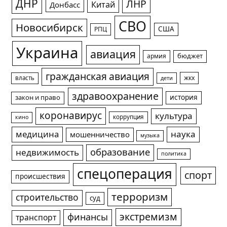
ДНР
ЛНР
Китай
Донбасс
СВО
Новосибирск
США
РПЦ
Украина
авиация
армия
бюджет
гражданская авиация
жкх
власть
дети
здравоохранение
история
закон и право
коронавирус
культура
коррупция
кино
медицина
наука
мошенничество
музыка
образование
недвижимость
политика
спецоперация
спорт
происшествия
терроризм
строительство
суд
экстремизм
финансы
транспорт