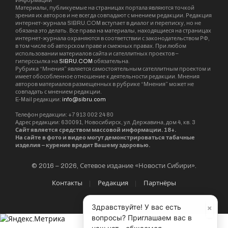
Информации”
Материалы, публикуемые на страницах портала являются точкой
зрения их авторов и не всегда совпадают с мнением редакции. Редакция
интернет-журнала SIBRU.COM вступает в диалог и переписку, но не
обязана это делать. Все права на материалы, находящиеся на страницах
интернет-журнала охраняются в соответствии с законодательством РФ,
в том числе об авторском праве и смежных правах. При любом
использовании материалов сайта и сателлитных проектов –
гиперссылка на
SIBRU.COM
обязательна.
Рубрика “Мнения” является самостоятельным сателлитным проектом и
имеет обособленное отношение к деятельности редакции. Мнения
авторов материалов размещенных в рубрике “Мнения” может не
совпадать с мнением редакции.
E-Mail редакции:
info@sibru.com
Телефон редакции: +7 913 002 24 80
Адрес редакции: 630091, Новосибирск, ул. Державина, дом 4, кв. 3
Сайт является средством массовой информации. 18+.
На сайте в фото и видео могут демонстрироваться табачные
изделия – курение вредит Вашему здоровью.
© 2016 – 2026, Сетевое издание «Новости Сибири».
Контакты
Редакция
Партнёры
×
Здравствуйте! У вас есть
вопросы? Приглашаем вас в