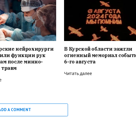
рские нейрохирурги
В Курской области зажгли
вили функции рук
огненный мемориал событ
ам после минно-
6-го августа
 травм
Читать далее
е
ADD A COMMENT