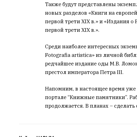
Также будут представлены экземп
новых разделов «Книги на европейс
первой трети XIX в.» и «Издания о
первой трети ХIХ в.».
Среди наиболее интересных экзем
Fotografia artistica» из личной би
редчайшее издание оды М.В. Ломо
престол императора Петра III.
Напомним, в настоящее время уже
портале “Книжные памятники”. Раб
продолжается. В планах – сделат