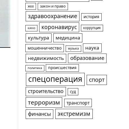
жкх
закон и право
здравоохранение
история
коронавирус
коррупция
кино
культура
медицина
наука
мошенничество
музыка
образование
недвижимость
происшествия
политика
спецоперация
спорт
строительство
суд
терроризм
транспорт
экстремизм
финансы