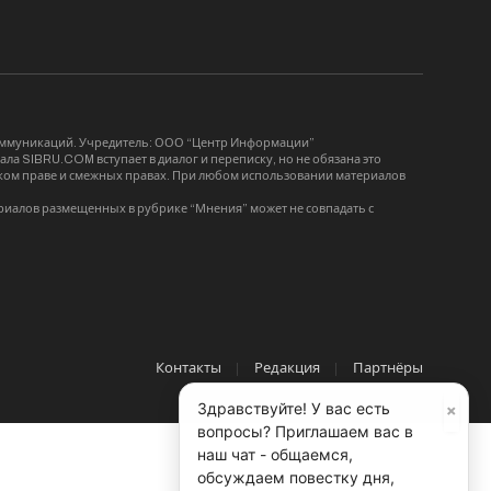
коммуникаций. Учредитель: ООО “Центр Информации”
ла SIBRU.COM вступает в диалог и переписку, но не обязана это
орском праве и смежных правах. При любом использовании материалов
риалов размещенных в рубрике “Мнения” может не совпадать с
Контакты
Редакция
Партнёры
×
Здравствуйте! У вас есть
вопросы? Приглашаем вас в
наш чат - общаемся,
обсуждаем повестку дня,