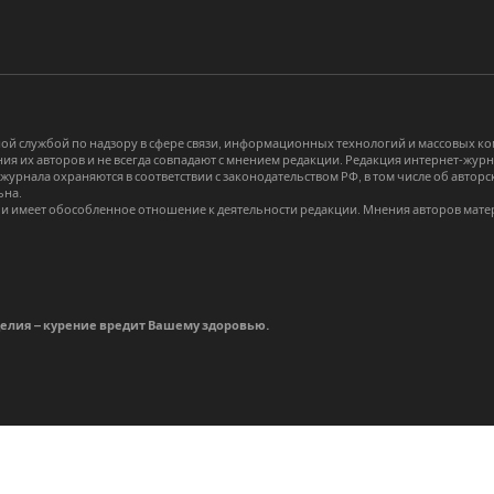
й службой по надзору в сфере связи, информационных технологий и массовых 
я их авторов и не всегда совпадают с мнением редакции. Редакция интернет-журна
-журнала охраняются в соответствии с законодательством РФ, в том числе об авт
ьна.
и имеет обособленное отношение к деятельности редакции. Мнения авторов мате
делия – курение вредит Вашему здоровью.