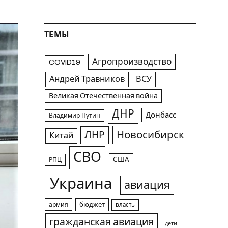
ТЕМЫ
Агропроизводство
COVID19
Андрей Травников
ВСУ
Великая Отечественная война
ДНР
Донбасс
Владимир Путин
Новосибирск
ЛНР
Китай
СВО
США
РПЦ
Украина
авиация
армия
бюджет
власть
гражданская авиация
дети