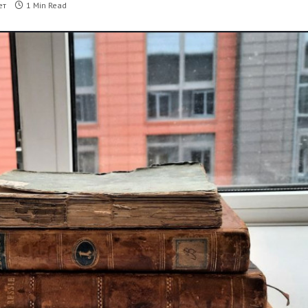
ет
1 Min Read