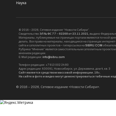
Наука
© 2016 – 2026, Сетевое издание “Новости Сибири”.
Свидетельство
ЭЛ № ФС 77 – 82268 от 23.11.2021,
выдано Федерально
Материалы, публикуемые на страницах портала являются точкой зрени
делать. Все права на материалы, находящиеся на страницах интернет
сайта и сателлитных проектов – гиперссылка на
SIBRU.COM
обязател
Рубрика “Мнения” является самостоятельным сателлитным проектом 
мнением редакции.
E-Mail редакции:
info@sibru.com
Телефон редакции: +7 913 002 24 80
Адрес редакции: 630091, Новосибирск, ул. Державина, дом 4, кв. 3
Сайт является средством массовой информации. 18+.
На сайте в фото и видео могут демонстрироваться табачные из
© 2016 – 2026, Сетевое издание «Новости Сибири».