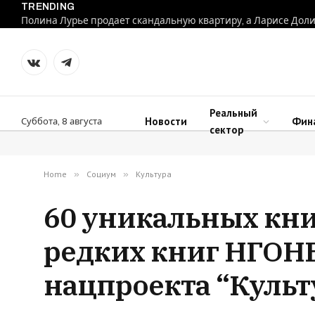
TRENDING
VKontakte
Telegram
Реальный
Новости
Фин
Суббота, 8 августа
сектор
Home
»
Социум
»
Культура
60 уникальных кни
редких книг НГОНБ
нацпроекта “Культ