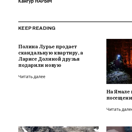
Кайгур НАРЫМ
KEEP READING
Полина Лурье продает
скандальную квартиру, а
Ларисе Долиной друзья
подарили новую
Читать далее
На Ямале 
посещени
Читать дале