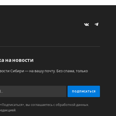
VKontakte
Telegram
а на новости
вости Сибири — на вашу почту. Без спама, только
Подписаться», вы соглашаетесь с обработкой данных.
редакцией
.