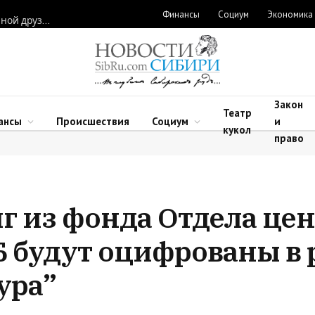
Финансы
Социум
Экономика
Полина Лурье продает скандальную квартиру, а Ларисе Долиной друзья подарили новую
Закон
Театр
ансы
Происшествия
Социум
и
кукол
право
г из фонда Отдела це
 будут оцифрованы в 
ура”