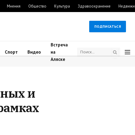
Мнения
Общество
Культура
Здравоохранение
Недвижи
ПОДПИСАТЬСЯ
Встреча
Спорт
Видео
на
Аляске
нных и
рамках