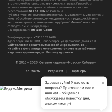
в том числе об авторском праве и смежных правах. При любом
использовании материалов сайта и сателлитных проектов –
гиперссылка на
SIBRU.COM
обязательна.
Рубрика “Мнения” является самостоятельным сателлитным проектом и
имеет обособленное отношение к деятельности редакции. Мнения
авторов материалов размещенных в рубрике “Мнения” может не
совпадать с мнением редакции.
E-Mail редакции:
info@sibru.com
Телефон редакции: +7 913 002 24 80
Адрес редакции: 630091, Новосибирск, ул. Державина, дом 4, кв. 3
Сайт является средством массовой информации. 18+.
На сайте в фото и видео могут демонстрироваться табачные
изделия – курение вредит Вашему здоровью.
© 2016 – 2026, Сетевое издание «Новости Сибири».
Контакты
Редакция
Партнёры
×
Здравствуйте! У вас есть
вопросы? Приглашаем вас в
наш чат - общаемся,
обсуждаем повестку дня,
знакомимся ;-)