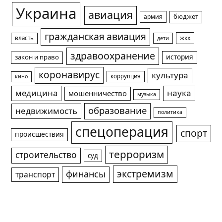
Украина
авиация
армия
бюджет
гражданская авиация
жкх
власть
дети
здравоохранение
история
закон и право
коронавирус
культура
коррупция
кино
медицина
наука
мошенничество
музыка
образование
недвижимость
политика
спецоперация
спорт
происшествия
терроризм
строительство
суд
экстремизм
финансы
транспорт