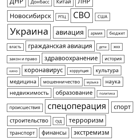
ДНР
ЛНР
Китай
Донбасс
СВО
Новосибирск
США
РПЦ
Украина
авиация
армия
бюджет
гражданская авиация
жкх
власть
дети
здравоохранение
история
закон и право
коронавирус
культура
коррупция
кино
медицина
наука
мошенничество
музыка
образование
недвижимость
политика
спецоперация
спорт
происшествия
терроризм
строительство
суд
экстремизм
финансы
транспорт