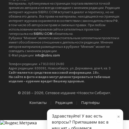
Материалы, публикуемые на страницах портала являются точкой
зрения их авторов и не всегда совпадают с мнением редакции. Редакция
интернет-журнала SIBRU.COM вступает в диалог и переписку, но не
обязана это делать. Все права на материалы, находящиеся на страницах
интернет-журнала охраняются в соответствии с законодательством РФ,
в том числе об авторском праве и смежных правах. При любом
использовании материалов сайта и сателлитных проектов –
гиперссылка на
SIBRU.COM
обязательна.
Рубрика “Мнения” является самостоятельным сателлитным проектом и
имеет обособленное отношение к деятельности редакции. Мнения
авторов материалов размещенных в рубрике “Мнения” может не
совпадать с мнением редакции.
E-Mail редакции:
info@sibru.com
Телефон редакции: +7 913 002 24 80
Адрес редакции: 630091, Новосибирск, ул. Державина, дом 4, кв. 3
Сайт является средством массовой информации. 18+.
На сайте в фото и видео могут демонстрироваться табачные
изделия – курение вредит Вашему здоровью.
© 2016 – 2026, Сетевое издание «Новости Сибири».
Контакты
Редакция
Партнёры
×
Здравствуйте! У вас есть
вопросы? Приглашаем вас в
наш чат - общаемся,