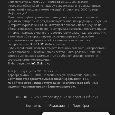
Свидетельство
ЭЛ № ФС 77 – 82268 от 23.11.2021,
выдано
Федеральной службой по надзору в сфере связи, информационных
технологий и массовых коммуникаций. Учредитель: ООО “Центр
Информации”
Материалы, публикуемые на страницах портала являются точкой
зрения их авторов и не всегда совпадают с мнением редакции. Редакция
интернет-журнала SIBRU.COM вступает в диалог и переписку, но не
обязана это делать. Все права на материалы, находящиеся на страницах
интернет-журнала охраняются в соответствии с законодательством РФ,
в том числе об авторском праве и смежных правах. При любом
использовании материалов сайта и сателлитных проектов –
гиперссылка на
SIBRU.COM
обязательна.
Рубрика “Мнения” является самостоятельным сателлитным проектом и
имеет обособленное отношение к деятельности редакции. Мнения
авторов материалов размещенных в рубрике “Мнения” может не
совпадать с мнением редакции.
E-Mail редакции:
info@sibru.com
Телефон редакции: +7 913 002 24 80
Адрес редакции: 630091, Новосибирск, ул. Державина, дом 4, кв. 3
Сайт является средством массовой информации. 18+.
На сайте в фото и видео могут демонстрироваться табачные
изделия – курение вредит Вашему здоровью.
© 2016 – 2026, Сетевое издание «Новости Сибири».
Контакты
Редакция
Партнёры