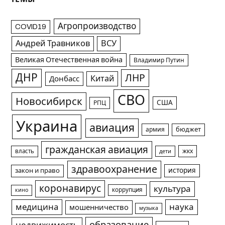
Агропроизводство
COVID19
Андрей Травников
ВСУ
Великая Отечественная война
Владимир Путин
ДНР
ЛНР
Китай
Донбасс
СВО
Новосибирск
США
РПЦ
Украина
авиация
армия
бюджет
гражданская авиация
жкх
власть
дети
здравоохранение
история
закон и право
коронавирус
культура
коррупция
кино
медицина
наука
мошенничество
музыка
образование