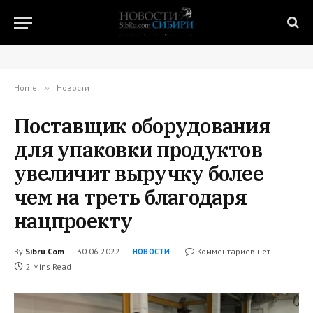
Home
»
Новости
Поставщик оборудования
для упаковки продуктов
увеличит выручку более
чем на треть благодаря
нацпроекту
By
Sibru.Com
30.06.2022
Комментариев нет
НОВОСТИ
2 Mins Read