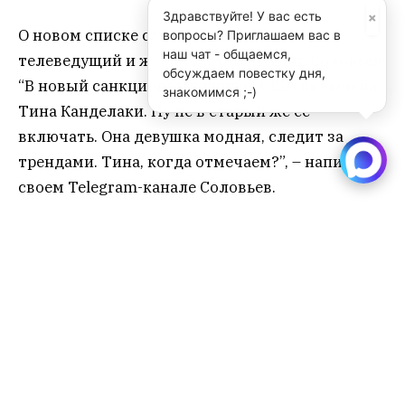
×
Здравствуйте! У вас есть
О новом списке санкций пошутил
вопросы? Приглашаем вас в
наш чат - общаемся,
телеведущий и журналист Владимир Соловьев:
обсуждаем повестку дня,
“В новый санкционный список США включена
знакомимся ;-)
Тина Канделаки. Ну не в старый же её
включать. Она девушка модная, следит за
трендами. Тина, когда отмечаем?”, – написал в
своем Telegram-канале Соловьев.
Удивительно, но для российских граждан
украинский портал-база “Миротворец” отошел
на второй план – ранее оказаться на его
страницах было почетно. В шуточном смысле,
конечно. Теперь в почете оказаться в
санкционном списке, куда, как выяснилось,
попасть даже проще.