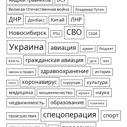
Андрей Травников
ВСУ
Великая Отечественная война
Владимир Путин
ДНР
ЛНР
Китай
Донбасс
СВО
Новосибирск
США
РПЦ
Украина
авиация
армия
бюджет
гражданская авиация
жкх
власть
дети
здравоохранение
история
закон и право
коронавирус
культура
коррупция
кино
медицина
наука
мошенничество
музыка
образование
недвижимость
политика
спецоперация
спорт
происшествия