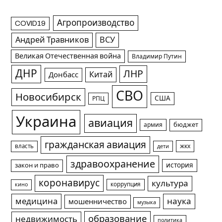
Агропроизводство
COVID19
Андрей Травников
ВСУ
Великая Отечественная война
Владимир Путин
ДНР
ЛНР
Китай
Донбасс
СВО
Новосибирск
США
РПЦ
Украина
авиация
армия
бюджет
гражданская авиация
жкх
власть
дети
здравоохранение
история
закон и право
коронавирус
культура
коррупция
кино
медицина
наука
мошенничество
музыка
образование
недвижимость
политика