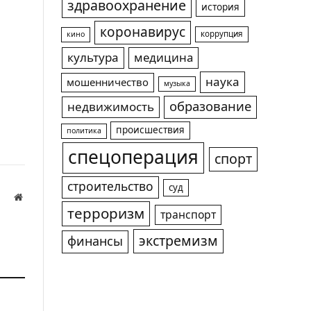
здравоохранение
история
коронавирус
коррупция
кино
культура
медицина
наука
мошенничество
музыка
образование
недвижимость
происшествия
политика
спецоперация
спорт
строительство
суд
Website
терроризм
транспорт
а
экстремизм
финансы