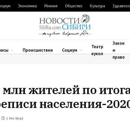
оциум
Экономика
Мнения
Общество
Культура
Здравоох
Закон
Театр
ансы
Происшествия
Социум
и
кукол
право
4 млн жителей по итог
реписи населения-202
1 Min Read