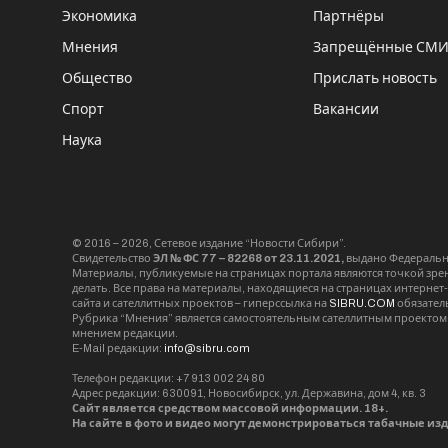
Экономика
Партнёры
Мнения
Запрещённые СМ
Общество
Прислать новость
Спорт
Вакансии
Наука
© 2016 – 2026, Сетевое издание “Новости Сибири”.
Свидетельство
ЭЛ № ФС 77 – 82268 от 23.11.2021,
выдано Федерально
Материалы, публикуемые на страницах портала являются точкой зрени
делать. Все права на материалы, находящиеся на страницах интернет
сайта и сателлитных проектов – гиперссылка на
SIBRU.COM
обязател
Рубрика “Мнения” является самостоятельным сателлитным проектом 
мнением редакции.
E-Mail редакции:
info@sibru.com
Телефон редакции: +7 913 002 24 80
Адрес редакции: 630091, Новосибирск, ул. Державина, дом 4, кв. 3
Сайт является средством массовой информации. 18+.
На сайте в фото и видео могут демонстрироваться табачные из