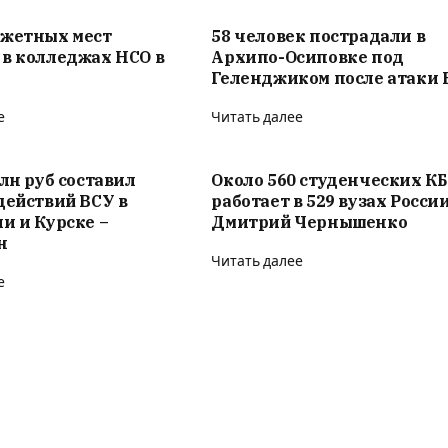
джетных мест
58 человек пострадали в
в колледжах НСО в
Архипо-Осиповке под
Геленджиком после атаки 
е
Читать далее
рлн руб составил
Около 560 студенческих КБ
действий ВСУ в
работает в 529 вузах России
и и Курске –
Дмитрий Чернышенко
н
Читать далее
е