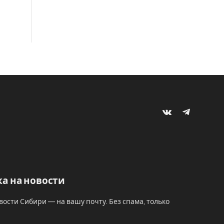
VKontakte
Telegram
а на новости
вости Сибири — на вашу почту. Без спама, только