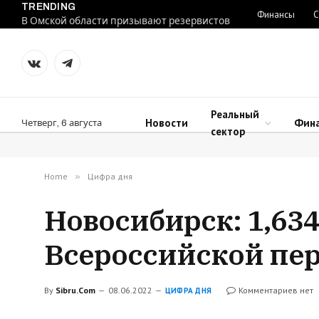
TRENDING
Финансы
С
В Омской области призывают резервистов
VKontakte
Telegram
Реальный
Новости
Фин
Четверг, 6 августа
сектор
Home
»
Цифра дня
Новосибирск: 1,63
Всероссийской пе
By
Sibru.Com
08.06.2022
Комментариев нет
ЦИФРА ДНЯ