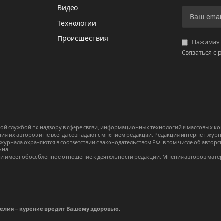
Видео
И
Технологии
Происшествия
Нажимая «
Связаться с 
й службой по надзору в сфере связи, информационных технологий и массовых 
я их авторов и не всегда совпадают с мнением редакции. Редакция интернет-журна
-журнала охраняются в соответствии с законодательством РФ, в том числе об авт
ьна.
и имеет обособленное отношение к деятельности редакции. Мнения авторов мате
делия – курение вредит Вашему здоровью.