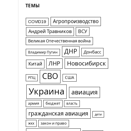
ТЕМЫ
Агропроизводство
COVID19
Андрей Травников
ВСУ
Великая Отечественная война
ДНР
Донбасс
Владимир Путин
Новосибирск
ЛНР
Китай
СВО
США
РПЦ
Украина
авиация
армия
бюджет
власть
гражданская авиация
дети
жкх
закон и право