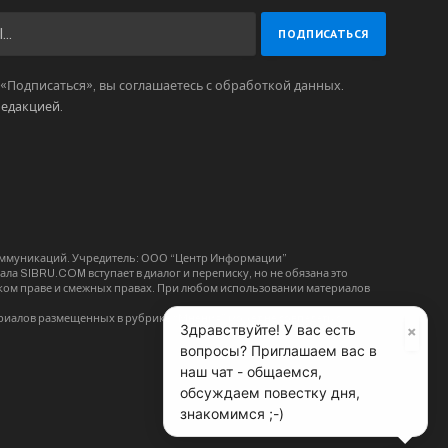
Подписаться», вы соглашаетесь с обработкой данных.
редакцией
.
коммуникаций. Учредитель: ООО “Центр Информации”
ла SIBRU.COM вступает в диалог и переписку, но не обязана это
орском праве и смежных правах. При любом использовании материалов
риалов размещенных в рубрике “Мнения” может не совпадать с
×
Здравствуйте! У вас есть
вопросы? Приглашаем вас в
наш чат - общаемся,
обсуждаем повестку дня,
знакомимся ;-)