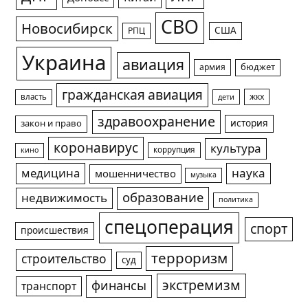
СВО
Новосибирск
США
РПЦ
Украина
авиация
армия
бюджет
гражданская авиация
жкх
власть
дети
здравоохранение
история
закон и право
коронавирус
культура
коррупция
кино
медицина
наука
мошенничество
музыка
образование
недвижимость
политика
спецоперация
спорт
происшествия
терроризм
строительство
суд
экстремизм
финансы
транспорт