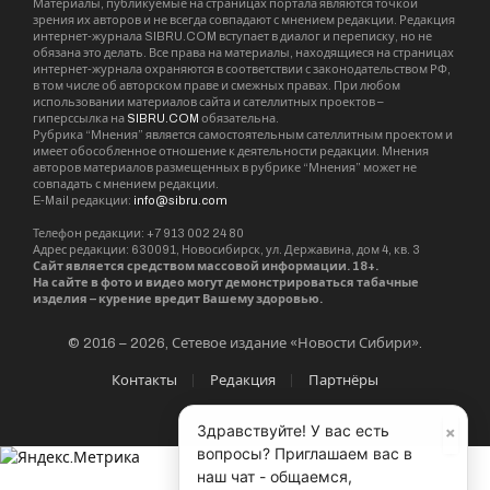
Материалы, публикуемые на страницах портала являются точкой
зрения их авторов и не всегда совпадают с мнением редакции. Редакция
интернет-журнала SIBRU.COM вступает в диалог и переписку, но не
обязана это делать. Все права на материалы, находящиеся на страницах
интернет-журнала охраняются в соответствии с законодательством РФ,
в том числе об авторском праве и смежных правах. При любом
использовании материалов сайта и сателлитных проектов –
гиперссылка на
SIBRU.COM
обязательна.
Рубрика “Мнения” является самостоятельным сателлитным проектом и
имеет обособленное отношение к деятельности редакции. Мнения
авторов материалов размещенных в рубрике “Мнения” может не
совпадать с мнением редакции.
E-Mail редакции:
info@sibru.com
Телефон редакции: +7 913 002 24 80
Адрес редакции: 630091, Новосибирск, ул. Державина, дом 4, кв. 3
Сайт является средством массовой информации. 18+.
На сайте в фото и видео могут демонстрироваться табачные
изделия – курение вредит Вашему здоровью.
© 2016 – 2026, Сетевое издание «Новости Сибири».
Контакты
Редакция
Партнёры
×
Здравствуйте! У вас есть
вопросы? Приглашаем вас в
наш чат - общаемся,