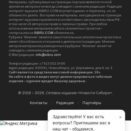
Материалы, публикуемые на страницах портала являются точкой
зрения их авторов и не всегда совпадают с мнением редакции. Редакция
интернет-журнала SIBRU.COM вступает в диалог и переписку, но не
обязана это делать. Все права на материалы, находящиеся на страницах
интернет-журнала охраняются в соответствии с законодательством РФ,
в том числе об авторском праве и смежных правах. При любом
использовании материалов сайта и сателлитных проектов –
гиперссылка на
SIBRU.COM
обязательна.
Рубрика “Мнения” является самостоятельным сателлитным проектом и
имеет обособленное отношение к деятельности редакции. Мнения
авторов материалов размещенных в рубрике “Мнения” может не
совпадать с мнением редакции.
E-Mail редакции:
info@sibru.com
Телефон редакции: +7 913 002 24 80
Адрес редакции: 630091, Новосибирск, ул. Державина, дом 4, кв. 3
Сайт является средством массовой информации. 18+.
На сайте в фото и видео могут демонстрироваться табачные
изделия – курение вредит Вашему здоровью.
© 2016 – 2026, Сетевое издание «Новости Сибири».
Контакты
Редакция
Партнёры
×
Здравствуйте! У вас есть
вопросы? Приглашаем вас в
наш чат - общаемся,