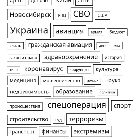
ЛНР
Китай
Донбасс
СВО
Новосибирск
США
РПЦ
Украина
авиация
армия
бюджет
гражданская авиация
жкх
власть
дети
здравоохранение
история
закон и право
коронавирус
культура
коррупция
кино
медицина
наука
мошенничество
музыка
образование
недвижимость
политика
спецоперация
спорт
происшествия
терроризм
строительство
суд
экстремизм
финансы
транспорт