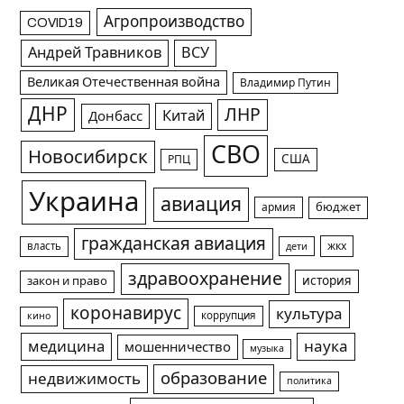
Агропроизводство
COVID19
Андрей Травников
ВСУ
Великая Отечественная война
Владимир Путин
ДНР
ЛНР
Китай
Донбасс
СВО
Новосибирск
США
РПЦ
Украина
авиация
армия
бюджет
гражданская авиация
жкх
власть
дети
здравоохранение
история
закон и право
коронавирус
культура
коррупция
кино
медицина
наука
мошенничество
музыка
образование
недвижимость
политика