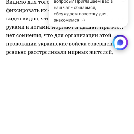
Видимо для того, чтобы потом было легче
вопросы? Приглашаем вас в
наш чат - общаемся,
фиксировать их «преступления». На ряде
обсуждаем повестку дня,
видео видно, что некоторые “трупы” шевелят
знакомимся ;-)
руками и ногами, моргают и дышат. При этом
нет сомнения, что для организации этой
провокации украинские войска совершенно
реально расстреливали мирных жителей,
безжалостность к которым они доказали уже
давно. В первую очередь их жертвами могли
стать люди, подозреваемые в “сотрудничестве
с москалями”.
В общей концепции этого
информационного вброса
просматривается