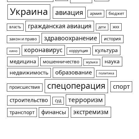
Украина
авиация
армия
бюджет
гражданская авиация
жкх
власть
дети
здравоохранение
история
закон и право
коронавирус
культура
коррупция
кино
медицина
наука
мошенничество
музыка
образование
недвижимость
политика
спецоперация
спорт
происшествия
терроризм
строительство
суд
экстремизм
финансы
транспорт