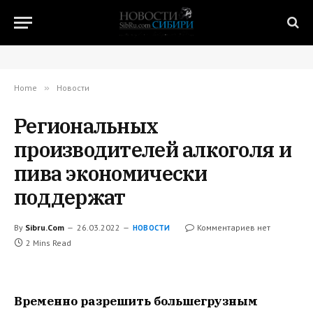
Home
»
Новости
Региональных
производителей алкоголя и
пива экономически
поддержат
By
Sibru.Com
26.03.2022
Комментариев нет
НОВОСТИ
2 Mins Read
Временно разрешить большегрузным