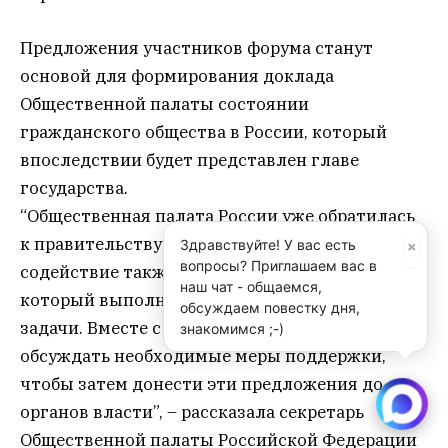
Предложения участников форума станут
основой для формирования доклада
Общественной палаты состоянии
гражданского общества в России, который
впоследствии будет представлен главе
государства.
“Общественная палата России уже обратилась
к правительству с просьбой оказать
×
Здравствуйте! У вас есть
вопросы? Приглашаем вас в
содействие также и некоммерческому сектору,
наш чат - общаемся,
который выполняет важные социальные
обсуждаем повестку дня,
задачи. Вместе с активистами региона будем
знакомимся ;-)
обсуждать необходимые меры поддержки,
чтобы затем донести эти предложения до
органов власти”, – рассказала секретарь
Общественной палаты Российской Федерации