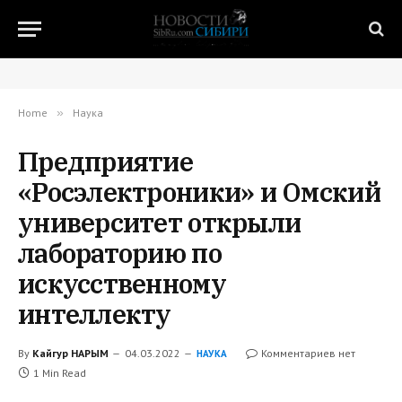
Home
»
Наука
Предприятие
«Росэлектроники» и Омcкий
университет открыли
лабораторию по
искусственному
интеллекту
By
Кайгур НАРЫМ
04.03.2022
Комментариев нет
НАУКА
1 Min Read