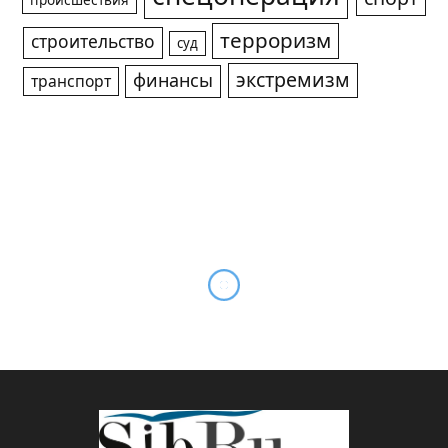
происшествия
терроризм
строительство
суд
экстремизм
финансы
транспорт
При исполнении воинского
долга погибли двое
жителей Новосибирской
области