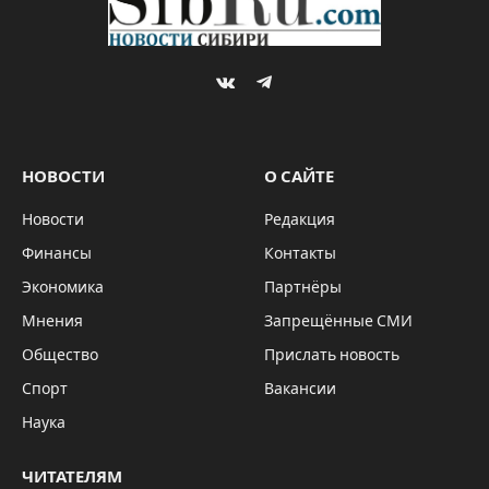
By
Sibru.Com
03.03.2022
1 комментарий
НОВОСТИ
1 Min Read
Губернатор Новосибирской области
Андрей Травников выразил
соболезнования в связи с гибелью
военнослужащих. «С прискорбием и
огромным сожалением сообщаю о том, что
при исполнении воинского долга, проявив
мужество и героизм, погибли двое наших
земляков – новосибирец и житель
Тогучинского района.
Они сложили голову
при проведении специальной операции,
направленной на защиту мирного населения
Донецкой и Луганской республик, для