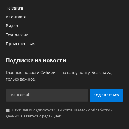
обеспечения национальной безопасности
России. Делом своей жизни наши товарищи
избрали служение Отечеству и пали в бою,
отстаивая безопасность нашего
многонационального народа, его право на
жизнь и самоопределение.
Приношу соболезнования родным и близким
погибших. Их семьям будет оказана
всесторонняя поддержка. Отдаю себе отчёт в
том, что никакие слова сочувствия не
уменьшат горечь невосполнимой потери. Мы
все в неоплатном долгу у таких несгибаемых
парней, как наши земляки».