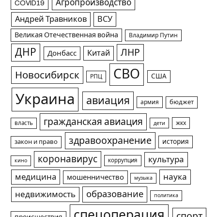
Агропроизводство
COVID19
Андрей Травников
ВСУ
Великая Отечественная война
Владимир Путин
ДНР
ЛНР
Китай
Донбасс
СВО
Новосибирск
США
РПЦ
Украина
авиация
армия
бюджет
гражданская авиация
жкх
власть
дети
здравоохранение
история
закон и право
коронавирус
культура
коррупция
кино
медицина
наука
мошенничество
музыка
образование
недвижимость
политика
спецоперация
спорт