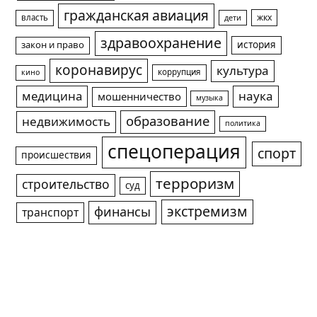
гражданская авиация
жкх
власть
дети
здравоохранение
история
закон и право
коронавирус
культура
коррупция
кино
медицина
наука
мошенничество
музыка
образование
недвижимость
политика
спецоперация
спорт
происшествия
терроризм
строительство
суд
экстремизм
финансы
транспорт