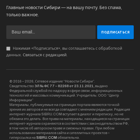
Главные новости Сибири — на вашу почту. Без спама,
только важное.
Нажимая «Подписаться», вы соглашаетесь с обработкой
данных.
Связаться с редакцией
.
© 2016 – 2026, Сетевое издание “Новости Сибири”.
Свидетельство
ЭЛ № ФС 77 – 82268 от 23.11.2021,
выдано
Федеральной службой по надзору в сфере связи, информационных
технологий и массовых коммуникаций. Учредитель: ООО “Центр
Информации”
Материалы, публикуемые на страницах портала являются точкой
зрения их авторов и не всегда совпадают с мнением редакции. Редакция
интернет-журнала SIBRU.COM вступает в диалог и переписку, но не
обязана это делать. Все права на материалы, находящиеся на страницах
интернет-журнала охраняются в соответствии с законодательством РФ,
в том числе об авторском праве и смежных правах. При любом
использовании материалов сайта и сателлитных проектов –
гиперссылка на
SIBRU.COM
обязательна.