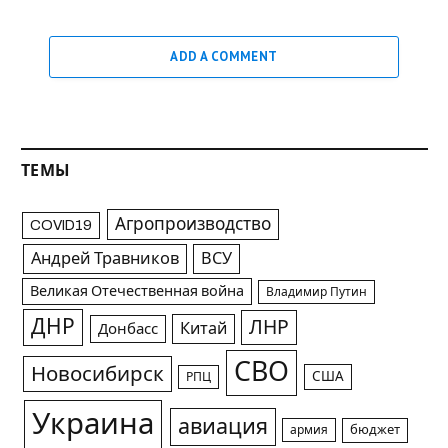
ADD A COMMENT
ТЕМЫ
Агропроизводство
COVID19
Андрей Травников
ВСУ
Великая Отечественная война
Владимир Путин
ДНР
ЛНР
Китай
Донбасс
СВО
Новосибирск
США
РПЦ
Украина
авиация
армия
бюджет