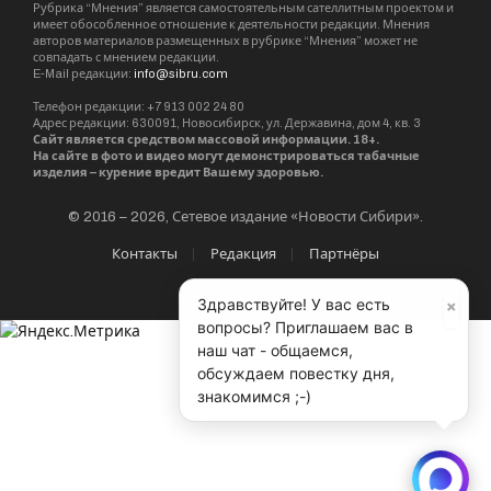
Рубрика “Мнения” является самостоятельным сателлитным проектом и
имеет обособленное отношение к деятельности редакции. Мнения
авторов материалов размещенных в рубрике “Мнения” может не
совпадать с мнением редакции.
E-Mail редакции:
info@sibru.com
Телефон редакции: +7 913 002 24 80
Адрес редакции: 630091, Новосибирск, ул. Державина, дом 4, кв. 3
Сайт является средством массовой информации. 18+.
На сайте в фото и видео могут демонстрироваться табачные
изделия – курение вредит Вашему здоровью.
© 2016 – 2026, Сетевое издание «Новости Сибири».
Контакты
Редакция
Партнёры
×
Здравствуйте! У вас есть
вопросы? Приглашаем вас в
наш чат - общаемся,
обсуждаем повестку дня,
знакомимся ;-)