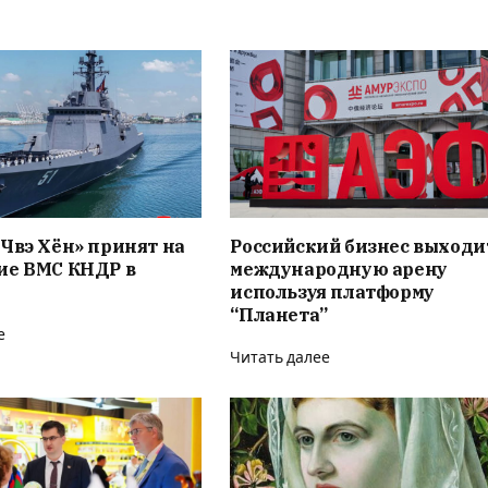
Чвэ Хён» принят на
Российский бизнес выходи
ие ВМС КНДР в
международную арену
используя платформу
“Планета”
е
Читать далее