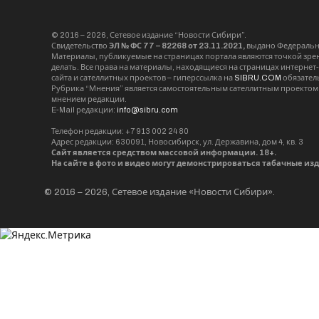
© 2016 – 2026, Сетевое издание “Новости Сибири”.
Свидетельство
ЭЛ № ФС 77 – 82268 от 23.11.2021,
выдано Федерально
Материалы, публикуемые на страницах портала являются точкой зрени
делать. Все права на материалы, находящиеся на страницах интернет
сайта и сателлитных проектов – гиперссылка на
SIBRU.COM
обязател
Рубрика “Мнения” является самостоятельным сателлитным проектом 
мнением редакции.
E-Mail редакции:
info@sibru.com
Телефон редакции: +7 913 002 24 80
Адрес редакции: 630091, Новосибирск, ул. Державина, дом 4, кв. 3
Сайт является средством массовой информации. 18+.
На сайте в фото и видео могут демонстрироваться табачные из
© 2016 – 2026, Сетевое издание «Новости Сибири».