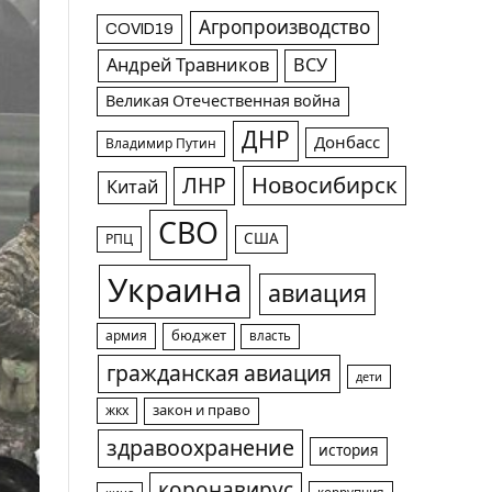
Агропроизводство
COVID19
Андрей Травников
ВСУ
Великая Отечественная война
ДНР
Донбасс
Владимир Путин
Новосибирск
ЛНР
Китай
СВО
США
РПЦ
Украина
авиация
армия
бюджет
власть
гражданская авиация
дети
жкх
закон и право
здравоохранение
история
коронавирус