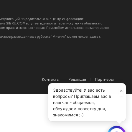
коммуникаций. Учредитель: ООО “Центр Информации”
ла SIBRU.COM вступает в диалог и переписку, но не обязана это
орском праве и смежных правах. При любом использовании материалов
риалов размещенных в рубрике “Мнения” может не совпадать с
Контакты
Редакция
Партнёры
×
Здравствуйте! У вас есть
вопросы? Приглашаем вас в
наш чат - общаемся,
обсуждаем повестку дня,
знакомимся ;-)