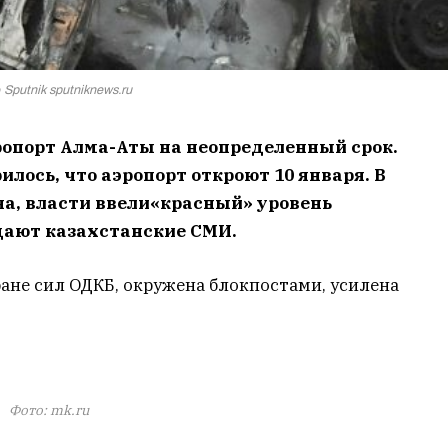
Sputnik sputniknews.ru
ропорт Алма-Аты на неопределенный срок.
илось, что аэропорт откроют 10 января. В
а, власти ввели«красный» уровень
щают казахстанские СМИ.
ане сил ОДКБ, окружена блокпостами, усилена
Фото: mk.ru