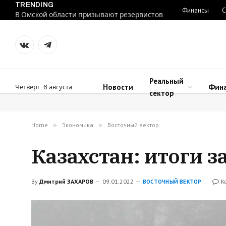
TRENDING
Финансы
С
В Омской области призывают резервистов
VKontakte
Telegram
Реальный
Новости
Фин
Четверг, 6 августа
сектор
Home
»
Экономика
»
Восточный вектор
Казахстан: итоги 
By
Дмитрий ЗАХАРОВ
09.01.2022
К
ВОСТОЧНЫЙ ВЕКТОР