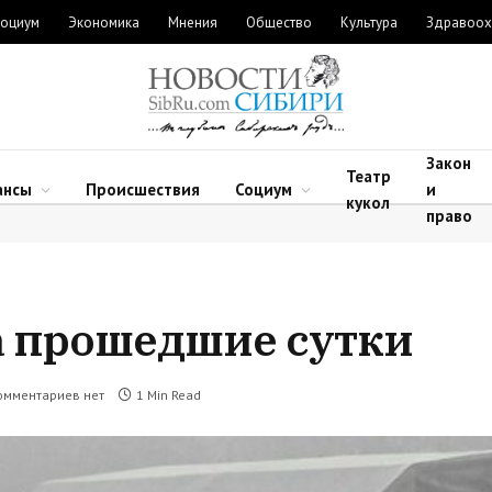
оциум
Экономика
Мнения
Общество
Культура
Здравоох
Закон
Театр
ансы
Происшествия
Социум
и
кукол
право
за прошедшие сутки
омментариев нет
1 Min Read