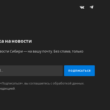
VKontakte
Telegram
а на новости
вости Сибири — на вашу почту. Без спама, только
Подписаться», вы соглашаетесь с обработкой данных.
редакцией
.