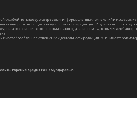
й службой по надзору в сфере связи, информационных технологий и массовых 
я их авторов и не всегда совпадают с мнением редакции. Редакция интернет-журна
-журнала охраняются в соответствии с законодательством РФ, в том числе об авт
ьна.
и имеет обособленное отношение к деятельности редакции. Мнения авторов мате
делия – курение вредит Вашему здоровью.