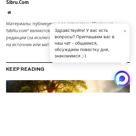
Sibru.Com
Website
Материалы, публикуемые за авторством "Редакция
×
Здравствуйте! У вас есть
SibRu.com" являются результатом коллективной работы
вопросы? Приглашаем вас в
редакции (за исключением случаев, если указана ссылка
наш чат - общаемся,
на источник или материал помечен как рекламный).
обсуждаем повестку дня,
знакомимся ;-)
KEEP READING