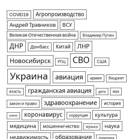
Агропроизводство
COVID19
Андрей Травников
ВСУ
Великая Отечественная война
Владимир Путин
ДНР
ЛНР
Китай
Донбасс
СВО
Новосибирск
США
РПЦ
Украина
авиация
армия
бюджет
гражданская авиация
жкх
власть
дети
здравоохранение
история
закон и право
коронавирус
культура
коррупция
кино
медицина
наука
мошенничество
музыка
образование
недвижимость
политика