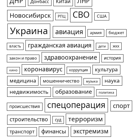
ДНР
ЛНР
Китай
Донбасс
СВО
Новосибирск
США
РПЦ
Украина
авиация
армия
бюджет
гражданская авиация
жкх
власть
дети
здравоохранение
история
закон и право
коронавирус
культура
коррупция
кино
медицина
наука
мошенничество
музыка
образование
недвижимость
политика
спецоперация
спорт
происшествия
терроризм
строительство
суд
экстремизм
финансы
транспорт