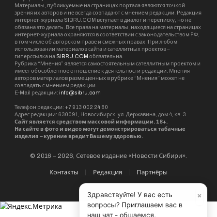
Материалы, публикуемые на страницах портала являются точкой
зрения их авторов и не всегда совпадают с мнением редакции. Редакция
интернет-журнала SIBRU.COM вступает в диалог и переписку, но не
обязана это делать. Все права на материалы, находящиеся на страницах
интернет-журнала охраняются в соответствии с законодательством РФ,
в том числе об авторском праве и смежных правах. При любом
использовании материалов сайта и сателлитных проектов –
гиперссылка на
SIBRU.COM
обязательна.
Рубрика “Мнения” является самостоятельным сателлитным проектом и
имеет обособленное отношение к деятельности редакции. Мнения
авторов материалов размещенных в рубрике “Мнения” может не
совпадать с мнением редакции.
E-Mail редакции:
info@sibru.com
Телефон редакции: +7 913 002 24 80
Адрес редакции: 630091, Новосибирск, ул. Державина, дом 4, кв. 3
Сайт является средством массовой информации. 18+.
На сайте в фото и видео могут демонстрироваться табачные
изделия – курение вредит Вашему здоровью.
© 2016 – 2026, Сетевое издание «Новости Сибири».
Контакты
Редакция
Партнёры
×
Здравствуйте! У вас есть
вопросы? Приглашаем вас в
наш чат - общаемся,