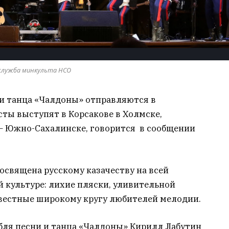
-служба минкульта НСО
и и танца «Чалдоны» отправляются в
сты выступят в Корсакове в Холмске,
 – Южно-Сахалинске, говорится в сообщении
освящена русскому казачеству на всей
 культуре: лихие пляски, уливительной
звестные широкому кругу любителей мелодии.
бля песни и танца «Чалдоны» Кирилл Лабутин