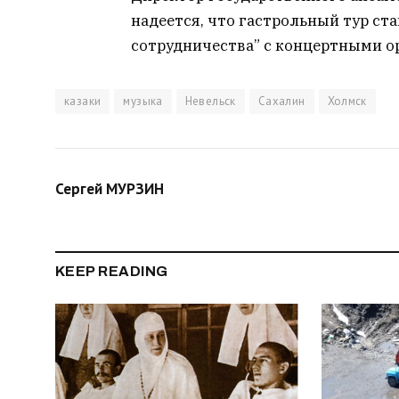
надеется, что гастрольный тур ст
сотрудничества” с концертными о
казаки
музыка
Невельск
Сахалин
Холмск
Сергей МУРЗИН
KEEP READING