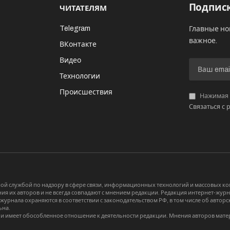
Подписк
ЧИТАТЕЛЯМ
Telegram
Главные но
важное.
ВКонтакте
Видео
И
Технологии
Происшествия
Нажимая «
Связаться с 
й службой по надзору в сфере связи, информационных технологий и массовых 
я их авторов и не всегда совпадают с мнением редакции. Редакция интернет-журна
-журнала охраняются в соответствии с законодательством РФ, в том числе об авт
ьна.
и имеет обособленное отношение к деятельности редакции. Мнения авторов мате