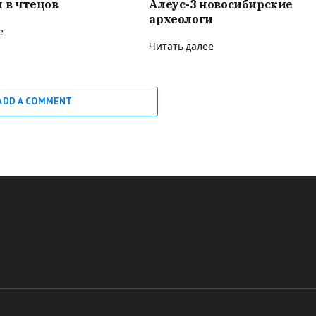
 в чтецов
Алеус-3 новосибирские
археологи
е
Читать далее
ADD A COMMENT