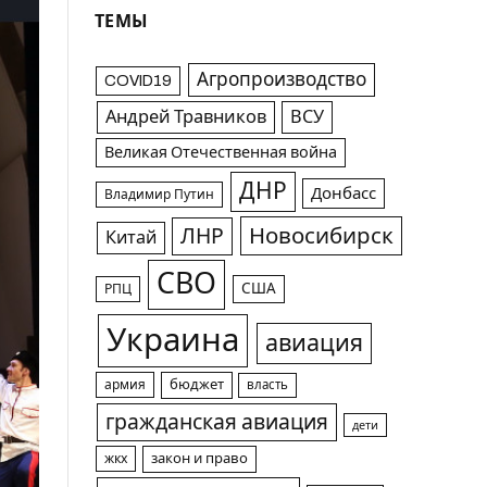
ТЕМЫ
Агропроизводство
COVID19
Андрей Травников
ВСУ
Великая Отечественная война
ДНР
Донбасс
Владимир Путин
Новосибирск
ЛНР
Китай
СВО
США
РПЦ
Украина
авиация
армия
бюджет
власть
гражданская авиация
дети
жкх
закон и право