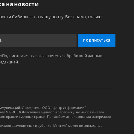
а на новости
вости Сибири — на вашу почту. Без спама, только
Подписаться», вы соглашаетесь с обработкой данных.
редакцией
.
коммуникаций. Учредитель: ООО “Центр Информации”
ла SIBRU.COM вступает в диалог и переписку, но не обязана это
орском праве и смежных правах. При любом использовании материалов
риалов размещенных в рубрике “Мнения” может не совпадать с