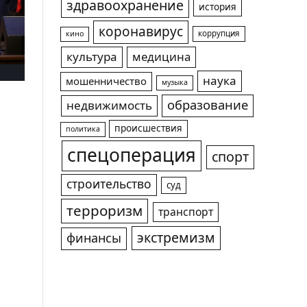
здравоохранение
история
коронавирус
коррупция
кино
культура
медицина
наука
мошенничество
музыка
образование
недвижимость
происшествия
политика
спецоперация
спорт
строительство
суд
терроризм
транспорт
экстремизм
финансы