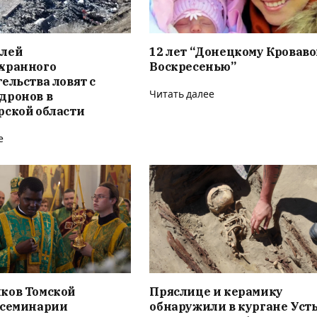
лей
12 лет “Донецкому Кровав
хранного
Воскресенью”
ельства ловят с
дронов в
Читать далее
рской области
е
ков Томской
Пряслице и керамику
 семинарии
обнаружили в кургане Усть