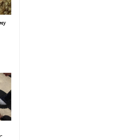
ому
-