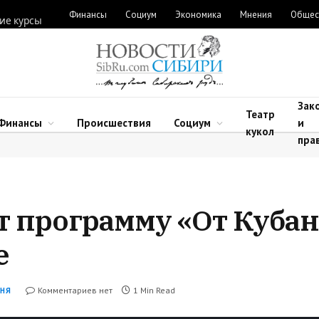
Финансы
Социум
Экономика
Мнения
Общес
ие курсы
Зак
Театр
Финансы
Происшествия
Социум
и
кукол
пра
 программу «От Кубан
е
Комментариев нет
1 Min Read
НЯ