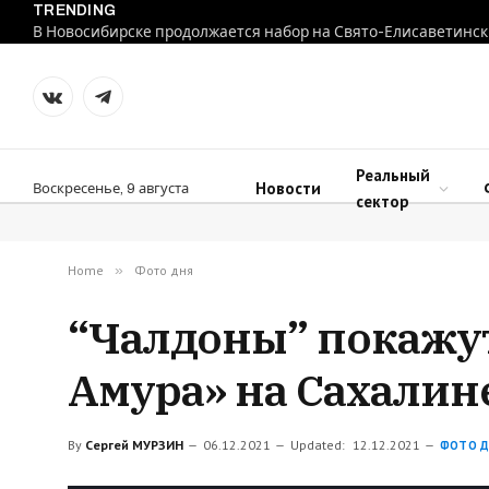
TRENDING
В Новосибирске продолжается набор на Свято-Елисаветинск
VKontakte
Telegram
Реальный
Новости
Воскресенье, 9 августа
сектор
Home
»
Фото дня
“Чалдоны” покажут
Амура» на Сахалин
By
Сергей МУРЗИН
06.12.2021
Updated:
12.12.2021
ФОТО Д