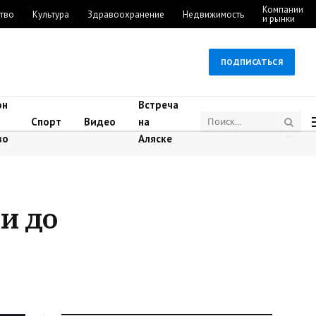
Компании
тво
Культура
Здравоохранение
Недвижимость
и рынки
ПОДПИСАТЬСЯ
он
Встреча
Спорт
Видео
на
во
Аляске
и до