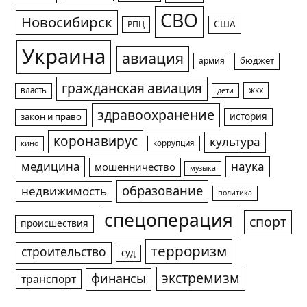
СВО
Новосибирск
США
РПЦ
Украина
авиация
армия
бюджет
гражданская авиация
жкх
власть
дети
здравоохранение
история
закон и право
коронавирус
культура
коррупция
кино
медицина
наука
мошенничество
музыка
образование
недвижимость
политика
спецоперация
спорт
происшествия
терроризм
строительство
суд
экстремизм
финансы
транспорт