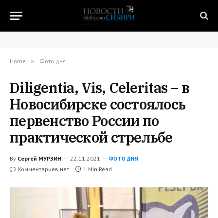
Home
»
Фото дня
Diligentia, Vis, Celeritas – в
Новосибирске состоялось
первенство России по
практической стрельбе
By
Сергей МУРЗИН
22.11.2021
ФОТО ДНЯ
Комментариев нет
1 Min Read