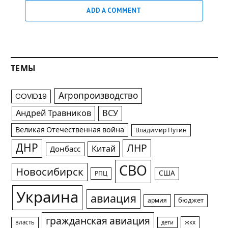
ADD A COMMENT
ТЕМЫ
Агропроизводство
COVID19
Андрей Травников
ВСУ
Великая Отечественная война
Владимир Путин
ДНР
ЛНР
Китай
Донбасс
СВО
Новосибирск
США
РПЦ
Украина
авиация
армия
бюджет
гражданская авиация
жкх
власть
дети