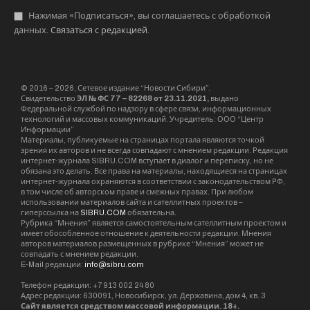
Нажимая «Подписаться», вы соглашаетесь с обработкой
данных.
Связаться с редакцией
.
© 2016 – 2026, Сетевое издание “Новости Сибири”.
Свидетельство
ЭЛ № ФС 77 – 82268 от 23.11.2021,
выдано
Федеральной службой по надзору в сфере связи, информационных
технологий и массовых коммуникаций. Учредитель: ООО “Центр
Информации”
Материалы, публикуемые на страницах портала являются точкой
зрения их авторов и не всегда совпадают с мнением редакции. Редакция
интернет-журнала SIBRU.COM вступает в диалог и переписку, но не
обязана это делать. Все права на материалы, находящиеся на страницах
интернет-журнала охраняются в соответствии с законодательством РФ,
в том числе об авторском праве и смежных правах. При любом
использовании материалов сайта и сателлитных проектов –
гиперссылка на
SIBRU.COM
обязательна.
Рубрика “Мнения” является самостоятельным сателлитным проектом и
имеет обособленное отношение к деятельности редакции. Мнения
авторов материалов размещенных в рубрике “Мнения” может не
совпадать с мнением редакции.
E-Mail редакции:
info@sibru.com
Телефон редакции: +7 913 002 24 80
Адрес редакции: 630091, Новосибирск, ул. Державина, дом 4, кв. 3
Сайт является средством массовой информации. 18+.