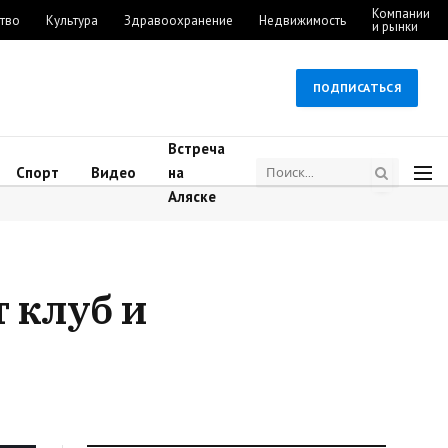
Компании
тво
Культура
Здравоохранение
Недвижимость
и рынки
ПОДПИСАТЬСЯ
Встреча
Спорт
Видео
на
Аляске
 клуб и