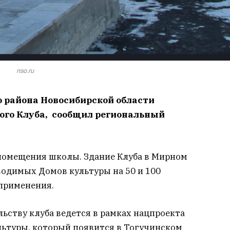
nso.ru
 района Новосибирской области
ого Клуба, сообщил региональный
 помещения школы. Здание Клуба в Мирном
водимых Домов культуры на 50 и 100
применения.
ьству клуба ведется в рамках нацпроекта
льтуры, который появится в Тогучинском