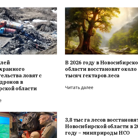
лей
В 2026 году в Новосибирск
хранного
области восстановят около 
ельства ловят с
тысяч гектаров леса
дронов в
рской области
Читать далее
е
3,8 тыс га лесов восстановя
Новосибирской области в 2
году – минприроды НСО