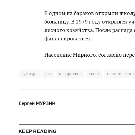
В одном из бараков открыли школу 
больницу. В 1979 году открылся у
лесного хозяйства. После распада
финансироваться.
Население Мирного, согласно переп
культура
лес
нацпроекты
спорт
строительство
Сергей МУРЗИН
KEEP READING