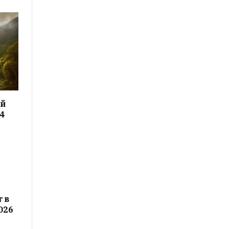
ой
4
т в
026