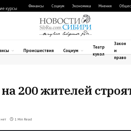
Финансы
Социум
Экономика
Мнения
Общес
ие курсы
Закон
Театр
ансы
Происшествия
Социум
и
кукол
право
на 200 жителей строят
 нет
1 Min Read