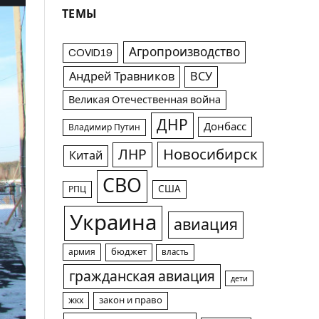
ТЕМЫ
Агропроизводство
COVID19
Андрей Травников
ВСУ
Великая Отечественная война
ДНР
Донбасс
Владимир Путин
Новосибирск
ЛНР
Китай
СВО
США
РПЦ
Украина
авиация
армия
бюджет
власть
гражданская авиация
дети
жкх
закон и право