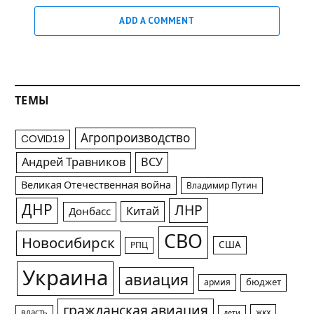
ADD A COMMENT
ТЕМЫ
Агропроизводство
COVID19
Андрей Травников
ВСУ
Великая Отечественная война
Владимир Путин
ДНР
ЛНР
Китай
Донбасс
СВО
Новосибирск
США
РПЦ
Украина
авиация
армия
бюджет
гражданская авиация
жкх
власть
дети