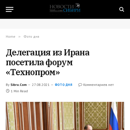
Home
»
Фото дня
Делегация из Ирана
посетила форум
«Технопром»
By
Sibru.Com
27.08.2021
Комментариев нет
ФОТО ДНЯ
1 Min Read