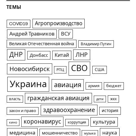
ТЕМЫ
Агропроизводство
COVID19
Андрей Травников
ВСУ
Великая Отечественная война
Владимир Путин
ДНР
ЛНР
Китай
Донбасс
СВО
Новосибирск
США
РПЦ
Украина
авиация
армия
бюджет
гражданская авиация
жкх
власть
дети
здравоохранение
история
закон и право
коронавирус
культура
коррупция
кино
медицина
наука
мошенничество
музыка